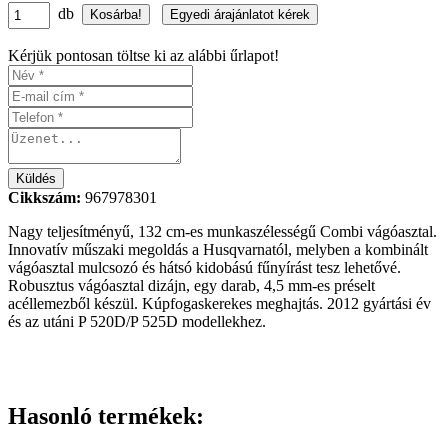
db
Kérjük pontosan töltse ki az alábbi űrlapot!
Cikkszám:
967978301
Nagy teljesítményű, 132 cm-es munkaszélességű Combi vágóasztal.
Innovatív műszaki megoldás a Husqvarnatól, melyben a kombinált
vágóasztal mulcsozó és hátsó kidobású fűnyírást tesz lehetővé.
Robusztus vágóasztal dizájn, egy darab, 4,5 mm-es préselt
acéllemezből készül. Kúpfogaskerekes meghajtás. 2012 gyártási év
és az utáni P 520D/P 525D modellekhez.
Hasonló termékek: