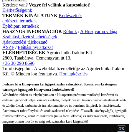
Kérdése van?
Vegye fel velünk a kapcsolatot!
Elérhetőségeink
TERMÉK KÍNÁLATUNK
Kertészeti és
erdészeti termékek
Építőipari termékek
HASZNOS INFORMÁCIÓK
Rólunk
/
A Husqvarna világa
Szállítási, fizetési lehetőségek
Adatkezelési tájékoztató
ÁSZF
/
Elállási nyilatkozat
ELÉRHETŐSÉGEK
Agrotechnik-Traktor Kft.
2800, Tatabánya, Cementgyári út 13.
+36 30 290 8696
Turulkisgep.hu - A weboldal üzemeltetője az Agrotechnik-Traktor
Kft. © Minden jog fenntartva.
Honlapkészítés
.
Fedezze fel a Husqvarna kertigépek széles választékát, Komárom-Esztergom
vármegye legnagyob Husqvarna árukészletével!
Webáruházunkban és telephelyünkön a Husqvarna prémium minőségű kertészeti és
erdészeti gépeinek teljes kínálata elérhető, melyek hosszú távon kiválóan alkalmasak kert-
és zöldterületek karbantartására: akkumulátoros és benzines fűnyírók és láncfűrészek,
Automower robotfűnyírók és azok szakszerű telepítése, fűkaszák, sövényvágók, ágvágók,
fűnyíró traktorok, zeroturn traktorok (nulla fordulókörös) és rider traktorok, lombfúvók,
magasnyomású mosók és még sok számtalan kerti kiegészítő!
OK
Emellett professzionális építőipari Husqvarna gépek is elérhetők kínálatunkban, amelyek