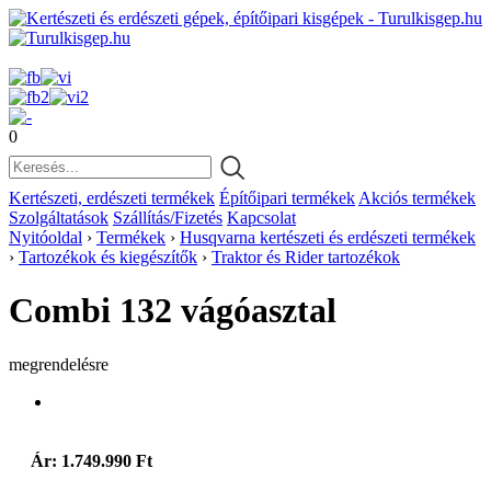
0
Kertészeti, erdészeti termékek
Építőipari termékek
Akciós termékek
Szolgáltatások
Szállítás/Fizetés
Kapcsolat
Nyitóoldal
›
Termékek
›
Husqvarna kertészeti és erdészeti termékek
›
Tartozékok és kiegészítők
›
Traktor és Rider tartozékok
Combi 132 vágóasztal
megrendelésre
Ár: 1.749.990 Ft