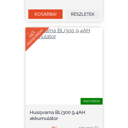
RÉSZLETEK
KEDVEZMÉNY
24%
RAKTÁRON
Husqvarna BLi300 9,4AH
akkumulátor