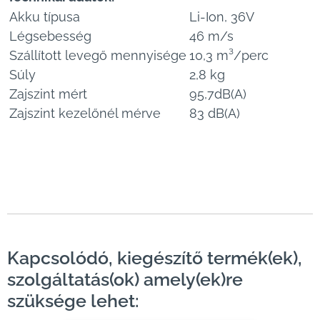
Akku típusa
Li-Ion, 36V
Légsebesség
46 m/s
Szállított levegő mennyisége
10,3 m³/perc
Súly
2,8 kg
Zajszint mért
95,7dB(A)
Zajszint kezelőnél mérve
83 dB(A)
Kapcsolódó, kiegészítő termék(ek),
szolgáltatás(ok) amely(ek)re
szüksége lehet: