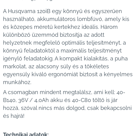
A Husqvarna 120iB egy könnyű és egyszerűen
használható, akkumulátoros lombfúvó, amely kis
és közepes méretű kertekhez ideális. Három
különböző üzemmód biztosítja az adott
helyzetnek megfelelő optimális teljesítményt, a
könnyű feladatoktól a maximális teljesítményt
igénylő feladatokig. A kompakt kialakítás, a puha
markolat, az alacsony súly és a tökéletes
egyensúly kiváló ergonómiát biztosít a kényelmes
munkához.
A csomagban mindent megtalálsz, ami kell: 40-
B140, 36V / 4,0Ah akku és 40-C80 töltő is jár
hozzá, szóval nincs más dolgod, csak bekapcsolni
és hajrá!
Technikai adatok: