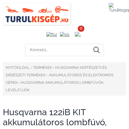
0
NYITÓOLDAL
›
TERMÉKEK
›
HUSQVARNA KERTÉSZETI ÉS
ERDÉSZETI TERMÉKEK
›
AKKUMULÁTOROS ÉS ELEKTROMOS
GÉPEK
›
HUSQVARNA AKKUMULÁTOROS LOMBFÚVÓK,
LEVÉLFÚJÓK
Husqvarna 122iB KIT
akkumulátoros lombfúvó,