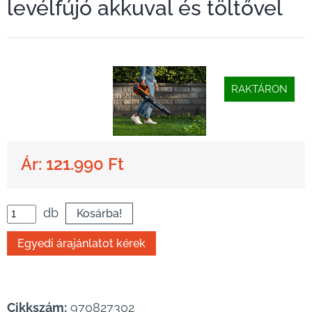
levélfújó akkuval és töltővel
RAKTÁRON
Ár: 121.990 Ft
db
Cikkszám:
970827302