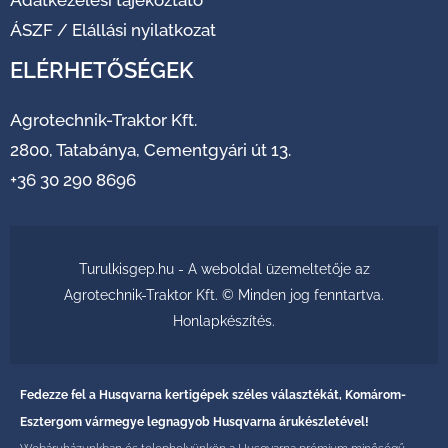
Adatkezelési tájékoztató
ÁSZF
/
Elállási nyilatkozat
ELÉRHETŐSÉGEK
Agrotechnik-Traktor Kft.
2800, Tatabánya, Cementgyári út 13.
+36 30 290 8696
Turulkisgep.hu - A weboldal üzemeltetője az
Agrotechnik-Traktor Kft. © Minden jog fenntartva.
Honlapkészítés
.
Fedezze fel a Husqvarna kertigépek széles választékát, Komárom-
Esztergom vármegye legnagyob Husqvarna árukészletével!