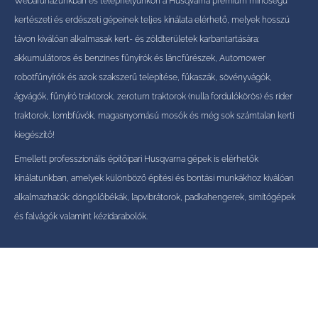
Webáruházunkban és telephelyünkön a Husqvarna prémium minőségű
kertészeti és erdészeti gépeinek teljes kínálata elérhető, melyek hosszú
távon kiválóan alkalmasak kert- és zöldterületek karbantartására:
akkumulátoros és benzines fűnyírók és láncfűrészek, Automower
robotfűnyírók és azok szakszerű telepítése, fűkaszák, sövényvágók,
ágvágók, fűnyíró traktorok, zeroturn traktorok (nulla fordulókörös) és rider
traktorok, lombfúvók, magasnyomású mosók és még sok számtalan kerti
kiegészítő!
Emellett professzionális építőipari Husqvarna gépek is elérhetők
kínálatunkban, amelyek különböző építési és bontási munkákhoz kiválóan
alkalmazhatók: döngölőbékák, lapvibrátorok, padkahengerek, simítógépek
és falvágók valamint kézidarabolók.