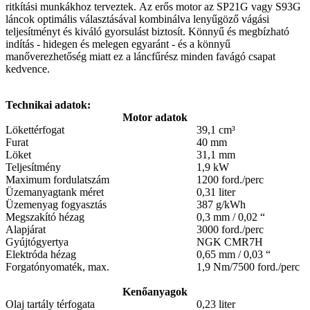
ritkítási munkákhoz terveztek. Az erős motor az SP21G vagy S93G
láncok optimális választásával kombinálva lenyűgöző vágási
teljesítményt és kiváló gyorsulást biztosít. Könnyű és megbízható
indítás - hidegen és melegen egyaránt - és a könnyű
manőverezhetőség miatt ez a láncfűrész minden favágó csapat
kedvence.
Technikai adatok:
Motor adatok
Lökettérfogat
39,1 cm³
Furat
40 mm
Löket
31,1 mm
Teljesítmény
1,9 kW
Maximum fordulatszám
1200 ford./perc
Üzemanyagtank méret
0,31 liter
Üzemenyag fogyasztás
387 g/kWh
Megszakító hézag
0,3 mm / 0,02 “
Alapjárat
3000 ford./perc
Gyújtógyertya
NGK CMR7H
Elektróda hézag
0,65 mm / 0,03 “
Forgatónyomaték, max.
1,9 Nm/7500 ford./perc
Kenőanyagok
Olaj tartály térfogata
0,23 liter