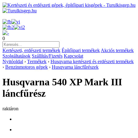
0
Kertészeti, erdészeti termékek
Építőipari termékek
Akciós termékek
Szolgáltatások
Szállítás/Fizetés
Kapcsolat
Nyitóoldal
›
Termékek
›
Husqvarna kertészeti és erdészeti termékek
›
Benzinmotoros gépek
›
Husqvarna láncfűrészek
Husqvarna 540 XP Mark III
láncfűrész
raktáron