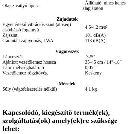
Állítható, nincs kenés
Olajszivattyú típusa
alapjáraton
Zajadatok
Egyenértékű vibrációs szint (ahv,eq)
4,5/4,2 m/s²
első/hátsó fogantyú
Zajszint
101 dB(A)
Garantált zajnyomás, LWA
113 dB(A)
Vágórészek
Láncosztás
.325″
Ajánlott vezetőlemez hossza
35-45 cm / 14″-18″
Lánc mélységhatároló
0,05 “
Vezetőlemez rögzítővég
Keskeny
Méretek
Súly (vágófelszerelés nélkül)
4,1 kg
Kapcsolódó, kiegészítő termék(ek),
szolgáltatás(ok) amely(ek)re szüksége
lehet: