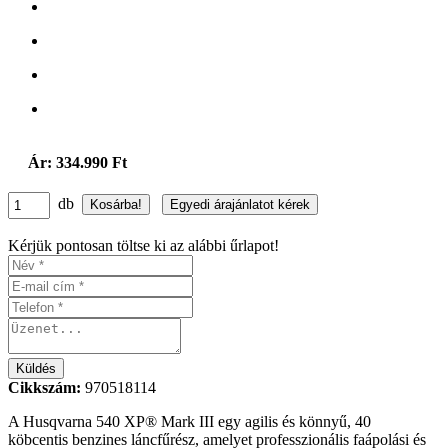
Ár: 334.990 Ft
db
Kérjük pontosan töltse ki az alábbi űrlapot!
Cikkszám:
970518114
A Husqvarna 540 XP® Mark III egy agilis és könnyű, 40
köbcentis benzines láncfűrész, amelyet professzionális faápolási és