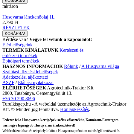
raktáron
Husqvarna lánckenőolaj 1L
2.790 Ft
RÉSZLETEK
Kérdése van?
Vegye fel velünk a kapcsolatot!
Elérhetőségeink
TERMÉK KÍNÁLATUNK
Kertészeti és
erdészeti termékek
Építőipari termékek
HASZNOS INFORMÁCIÓK
Rólunk
/
A Husqvarna világa
Szállítási, fizetési lehetőségek
Adatkezelési tájékoztató
ÁSZF
/
Elállási nyilatkozat
ELÉRHETŐSÉGEK
Agrotechnik-Traktor Kft.
2800, Tatabánya, Cementgyári út 13.
+36 30 290 8696
Turulkisgep.hu - A weboldal üzemeltetője az Agrotechnik-Traktor
Kft. © Minden jog fenntartva.
Honlapkészítés
.
Fedezze fel a Husqvarna kertigépek széles választékát, Komárom-Esztergom
vármegye legnagyob Husqvarna árukészletével!
Webáruházunkban és telephelyünkön a Husqvarna prémium minőségű kertészeti és