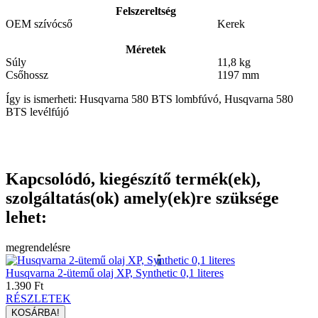
Felszereltség
OEM szívócső
Kerek
Méretek
Súly
11,8 kg
Csőhossz
1197 mm
Így is ismerheti: Husqvarna 580 BTS lombfúvó, Husqvarna 580
BTS levélfújó
Kapcsolódó, kiegészítő termék(ek),
szolgáltatás(ok) amely(ek)re szüksége
lehet:
megrendelésre
Husqvarna 2-ütemű olaj XP, Synthetic 0,1 literes
1.390 Ft
RÉSZLETEK