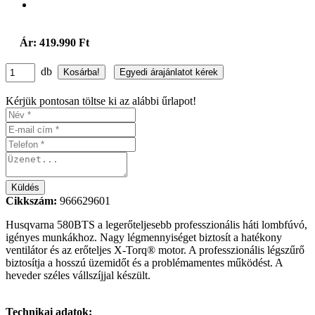
Ár: 419.990 Ft
db
Kérjük pontosan töltse ki az alábbi űrlapot!
Cikkszám:
966629601
Husqvarna 580BTS a legerőteljesebb professzionális háti lombfúvó,
igényes munkákhoz. Nagy légmennyiséget biztosít a hatékony
ventilátor és az erőteljes X-Torq® motor. A professzionális légszűrő
biztosítja a hosszú üzemidőt és a problémamentes működést. A
heveder széles vállszíjjal készült.
Technikai adatok: