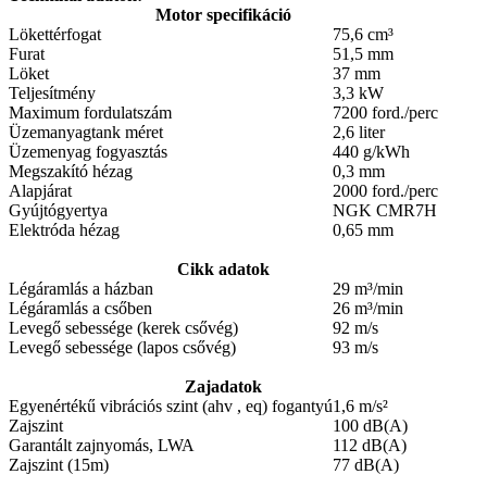
Motor specifikáció
Lökettérfogat
75,6 cm³
Furat
51,5 mm
Löket
37 mm
Teljesítmény
3,3 kW
Maximum fordulatszám
7200 ford./perc
Üzemanyagtank méret
2,6 liter
Üzemenyag fogyasztás
440 g/kWh
Megszakító hézag
0,3 mm
Alapjárat
2000 ford./perc
Gyújtógyertya
NGK CMR7H
Elektróda hézag
0,65 mm
Cikk adatok
Légáramlás a házban
29 m³/min
Légáramlás a csőben
26 m³/min
Levegő sebessége (kerek csővég)
92 m/s
Levegő sebessége (lapos csővég)
93 m/s
Zajadatok
Egyenértékű vibrációs szint (ahv , eq) fogantyú
1,6 m/s²
Zajszint
100 dB(A)
Garantált zajnyomás, LWA
112 dB(A)
Zajszint (15m)
77 dB(A)