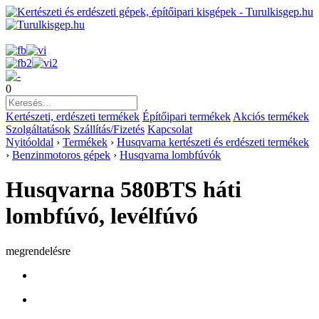
0
Kertészeti, erdészeti termékek
Építőipari termékek
Akciós termékek
Szolgáltatások
Szállítás/Fizetés
Kapcsolat
Nyitóoldal
›
Termékek
›
Husqvarna kertészeti és erdészeti termékek
›
Benzinmotoros gépek
›
Husqvarna lombfúvók
Husqvarna 580BTS háti
lombfúvó, levélfúvó
megrendelésre