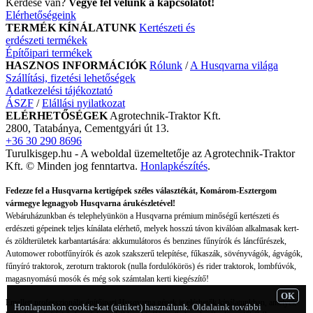
Kérdése van?
Vegye fel velünk a kapcsolatot!
Elérhetőségeink
TERMÉK KÍNÁLATUNK
Kertészeti és
erdészeti termékek
Építőipari termékek
HASZNOS INFORMÁCIÓK
Rólunk
/
A Husqvarna világa
Szállítási, fizetési lehetőségek
Adatkezelési tájékoztató
ÁSZF
/
Elállási nyilatkozat
ELÉRHETŐSÉGEK
Agrotechnik-Traktor Kft.
2800, Tatabánya, Cementgyári út 13.
+36 30 290 8696
Turulkisgep.hu - A weboldal üzemeltetője az Agrotechnik-Traktor
Kft. © Minden jog fenntartva.
Honlapkészítés
.
Fedezze fel a Husqvarna kertigépek széles választékát, Komárom-Esztergom
vármegye legnagyob Husqvarna árukészletével!
Webáruházunkban és telephelyünkön a Husqvarna prémium minőségű kertészeti és
erdészeti gépeinek teljes kínálata elérhető, melyek hosszú távon kiválóan alkalmasak kert-
és zöldterületek karbantartására: akkumulátoros és benzines fűnyírók és láncfűrészek,
Automower robotfűnyírók és azok szakszerű telepítése, fűkaszák, sövényvágók, ágvágók,
fűnyíró traktorok, zeroturn traktorok (nulla fordulókörös) és rider traktorok, lombfúvók,
magasnyomású mosók és még sok számtalan kerti kiegészítő!
OK
Emellett professzionális építőipari Husqvarna gépek is elérhetők kínálatunkban, amelyek
Honlapunkon cookie-kat (sütiket) használunk. Oldalaink további