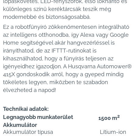
lopáskövetés, LED-fényszórók, első lökhárító és
különleges színű keréktárcsák teszik még
modernebbé és biztonságosabbá.
Ez a robotfűnyíró zökkenőmentesen integrálható
az intelligens otthonodba, így Alexa vagy Google
Home segítségével akár hangvezérléssel is
irányíthatod, de az IFTTT-rutinokat is
kihasználhatod, hogy a fűnyírás teljesen az
igényeidhez igazodjon. A Husqvarna Automower®
415X gondoskodik arról, hogy a gyeped mindig
tökéletes legyen, miközben te szabadon
élvezheted a napod!
Technikai adatok:
2
Legnagyobb munkaterület
1500 m
Akkumulátor
Akkumulátor típusa
Lítium-ion