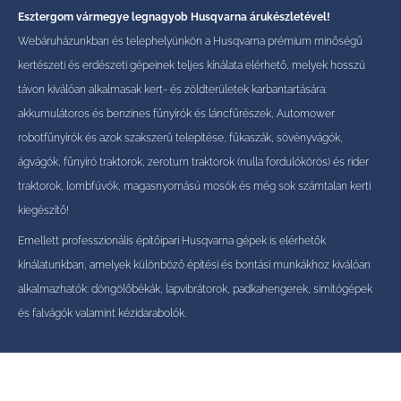
Esztergom vármegye legnagyob Husqvarna árukészletével!
Webáruházunkban és telephelyünkön a Husqvarna prémium minőségű
kertészeti és erdészeti gépeinek teljes kínálata elérhető, melyek hosszú
távon kiválóan alkalmasak kert- és zöldterületek karbantartására:
akkumulátoros és benzines fűnyírók és láncfűrészek, Automower
robotfűnyírók és azok szakszerű telepítése, fűkaszák, sövényvágók,
ágvágók, fűnyíró traktorok, zeroturn traktorok (nulla fordulókörös) és rider
traktorok, lombfúvók, magasnyomású mosók és még sok számtalan kerti
kiegészítő!
Emellett professzionális építőipari Husqvarna gépek is elérhetők
kínálatunkban, amelyek különböző építési és bontási munkákhoz kiválóan
alkalmazhatók: döngölőbékák, lapvibrátorok, padkahengerek, simítógépek
és falvágók valamint kézidarabolók.