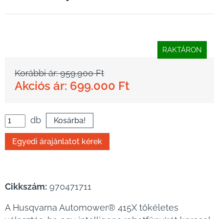
RAKTÁRON
Korábbi ár: 959.900 Ft
Akciós ár: 699.000 Ft
db
Cikkszám:
970471711
A Husqvarna Automower® 415X tökéletes