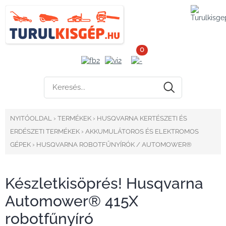
0
NYITÓOLDAL
›
TERMÉKEK
›
HUSQVARNA KERTÉSZETI ÉS
ERDÉSZETI TERMÉKEK
›
AKKUMULÁTOROS ÉS ELEKTROMOS
GÉPEK
›
HUSQVARNA ROBOTFŰNYÍRÓK / AUTOMOWER®
Készletkisöprés! Husqvarna
Automower® 415X
robotfűnyíró