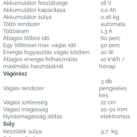
Akkumulátor feszültsége
18 V
Akkumulátor kapacitása
2,0 Ah
Akkumulátor súlya
0,26 kg
Töltő rendszer
automata
Töltőáram
1,3 A
Átlagos töltési idő
60 perc
Egy töltéssel max. vágás idő
50 perc
Energia fogyasztás vágás közben
20 W
Átlagos energia felhasználás
10 kWh /
maximális használatnál
hónap
Vágórész
3 db
Vágási rendszer
pengeéles
kés
Vágási szélesség
22 cm
Vágási magasság
20-50 mm
Nyírásmagasság állítás
elektromos
Súly
Készülék súlya
9,7 kg