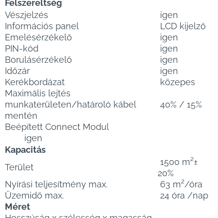
Felszereltség
Vészjelzés
igen
Információs panel
LCD kijelző
Emelésérzékelő
igen
PIN-kód
igen
Borulásérzékelő
igen
Időzár
igen
Kerékbordázat
közepes
Maximális lejtés
munkaterületen/határoló kábel
40% / 15%
mentén
Beépített Connect Modul
igen
Kapacitás
1500 m²±
Terület
20%
Nyírási teljesítmény max.
63 m²/óra
Üzemidő max.
24 óra /nap
Méret
Hosszúság x szélesség x magasság