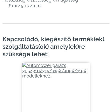
61 x 45 x 24 cm
Kapcsolódó, kiegészítő termék(ek),
szolgáltatás(ok) amely(ek)re
szüksége lehet: