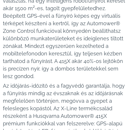
választás, ha egy intelligens robotfűnyírót keresel
akár 1500 m²-es, tagolt gyepfelületedhez.
Beépített GPS-ével a fűnyíró képes egy virtuális
térképet készíteni a kertről, így az Automower®
Zone Control funkcióval könnyedén beállíthatsz
különböző munkaterületeket és ideiglenes tiltott
zónákat. Mindezt egyszerűen kezelheted a
mobiltelefonodon keresztül, így teljesen kézben
tarthatod a fűnyírást. A 415X akár 40%-os lejtőkön
is precízen nyír, így a dombos területekkel sem
lesz gondod.
Az időjárás-időzítő és a fagyvédő garantálja, hogy
a fűnyírás mindig az évszaknak és az időjárásnak
megfelelően történjen, megóvva a gyepet a
felesleges kopástól. Az X-Line termékcsalád
részeként a Husqvarna Automower® 415X
prémium funkciókkal van felszerelve: GPS-alapú