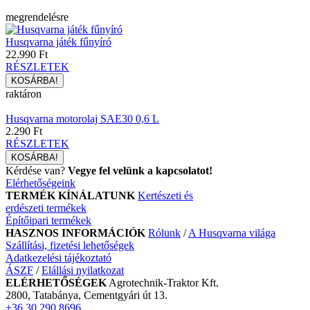
megrendelésre
Husqvarna játék fűnyíró
22.990 Ft
RÉSZLETEK
raktáron
Husqvarna motorolaj SAE30 0,6 L
2.290 Ft
RÉSZLETEK
Kérdése van?
Vegye fel velünk a kapcsolatot!
Elérhetőségeink
TERMÉK KÍNÁLATUNK
Kertészeti és
erdészeti termékek
Építőipari termékek
HASZNOS INFORMÁCIÓK
Rólunk
/
A Husqvarna világa
Szállítási, fizetési lehetőségek
Adatkezelési tájékoztató
ÁSZF
/
Elállási nyilatkozat
ELÉRHETŐSÉGEK
Agrotechnik-Traktor Kft.
2800, Tatabánya, Cementgyári út 13.
+36 30 290 8696