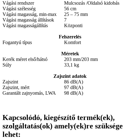
Vágási rendszer
Mulcsozás /Oldalsó kidobás
Vágási szélesség
56 cm
Vágási magasság, min-max
25 – 75 mm
Vágási magasság állítások
7
Vágási magasságállítás
Központi
Felszerelés
Fogantyú típus
Komfort
Méretek
Kerék méret első/hátsó
203 mm/203 mm
Súly
33,1 kg
Zajszint adatok
Zajszint
86 dB(A)
Zajszint, mért
97 dB(A)
Garantált zajnyomás, LWA
98 dB(A)
Kapcsolódó, kiegészítő termék(ek),
szolgáltatás(ok) amely(ek)re szüksége
lehet: