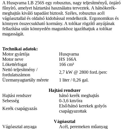
A Husqvarna LB 256S egy robusztus, nagy teljesítményű, önjáró
fűnyíró, amelyet háztartási használatra terveztek. A hátsókerék-
meghajtás kiváló tapadást biztosít. Széles, robusztus acél
vágóasztallal és oldalsó kidobással rendelkezik. Ergonomikus és
könnyen összecsukható kormány. A tolókar rögzítő anyájának
fellazítása után könnyedén magunkhoz igazíthatjuk a tolókar
magasságát.
Technikai adatok:
Motor gyártója
Husqvarna
Motor neve
HS 166A
Lökettérfogat
166 cm³
Nettó teljesítmény /
2,7 kW @ 2800 ford./perc
fordulatszámon
Üzemanyagtartály mérete
1 liter / 0,26 gal.
Hajtási rendszer
Hajtási rendszer
hátsó kerék meghajtás
Sebesség
0-3,6 km/óra
Első/hátsó kerekek golyós
Kerék csapágyazás
csapágyazottak
Vágóasztal
Vágóasztal anyaga
Acél, peremeken műanyag