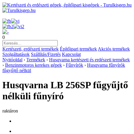
0
Kertészeti, erdészeti termékek
Építőipari termékek
Akciós termékek
Szolgáltatások
Szállítás/Fizetés
Kapcsolat
Nyitóoldal
›
Termékek
›
Husqvarna kertészeti és erdészeti termékek
›
Benzinmotoros kerekes gépek
›
Fűnyírók
›
Husqvarna fűnyírók
fűgyűjtő nélkül
Husqvarna LB 256SP fűgyűjtő
nélküli fűnyíró
raktáron