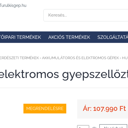
TŐIPARI TERMÉKEK
AKCIÓS TERMÉKEK
SZOLGÁLTAT
ERDÉSZETI TERMÉKEK
›
AKKUMULÁTOROS ÉS ELEKTROMOS GÉPEK
›
HU
elektromos gyepszellőz
Ár: 107.990 Ft
MEGRENDELÉSRE