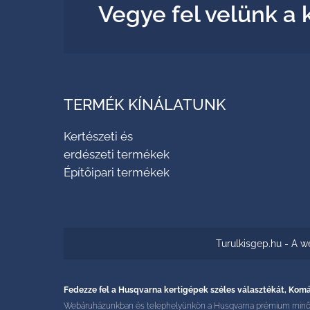
Vegye fel velünk a 
TERMÉK KÍNÁLATUNK
Kertészeti és
erdészeti termékek
Építőipari termékek
Turulkisgep.hu - A w
Fedezze fel a Husqvarna kertigépek széles választékát, K
Webáruházunkban és telephelyünkön a Husqvarna prémium minőségű 