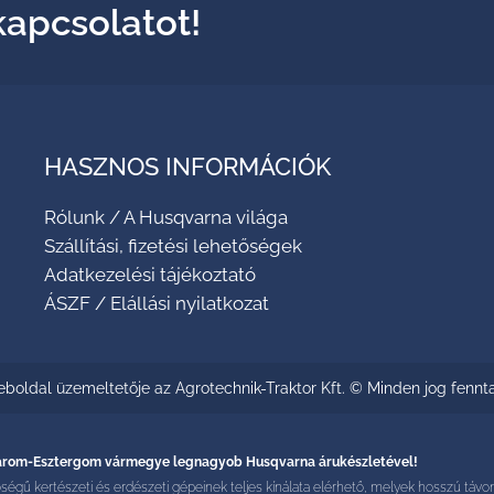
kapcsolatot!
HASZNOS INFORMÁCIÓK
Rólunk
/
A Husqvarna világa
Szállítási, fizetési lehetőségek
Adatkezelési tájékoztató
ÁSZF
/
Elállási nyilatkozat
eboldal üzemeltetője az Agrotechnik-Traktor Kft. © Minden jog fennt
omárom-Esztergom vármegye legnagyob Husqvarna árukészletével!
kertészeti és erdészeti gépeinek teljes kínálata elérhető, melyek hosszú távon ki