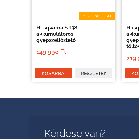
MEGRENDELÉSRE
Husqvarna S 138i
Husq
akkumulátoros
akku
gyepszellőztető
gyep
töltő
149.990 Ft
219.
RÉSZLETEK
Kérdése van?