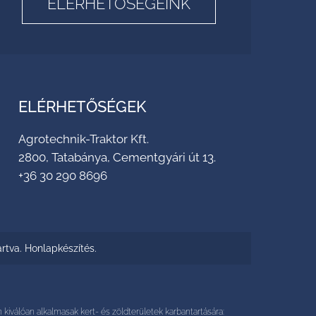
ELÉRHETŐSÉGEINK
ELÉRHETŐSÉGEK
Agrotechnik-Traktor Kft.
2800, Tatabánya, Cementgyári út 13.
+36 30 290 8696
artva.
Honlapkészítés
.
válóan alkalmasak kert- és zöldterületek karbantartására: