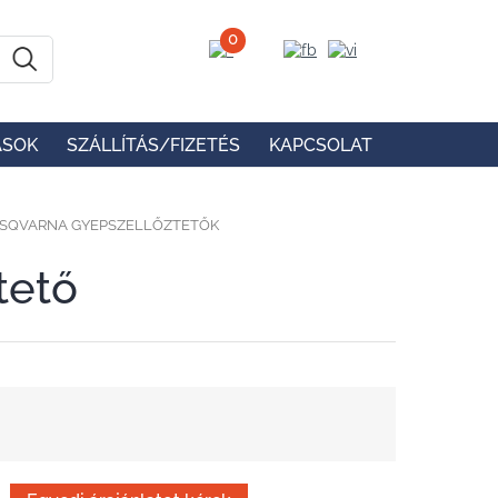
0
ÁSOK
SZÁLLÍTÁS/FIZETÉS
KAPCSOLAT
SQVARNA GYEPSZELLŐZTETŐK
tető