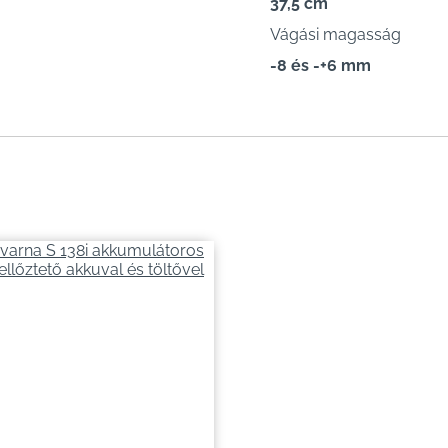
37,5 cm
Vágási magasság
-8 és -+6 mm