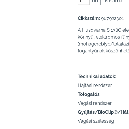
db
Cikkszám:
967922301
A Husqvarna S 138C ele
könnyű, elektromos fűny
(mohagereblye/talajlazít
fogantyúnak köszönhetőe
Technikai adatok:
Hajtási rendszer
Tologatós
Vágási rendszer
Gyűjtés/BioClip®/Hát
Vágási szélesség