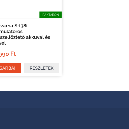
RAKTÁRON
varna S 138i
mulátoros
szellőztető akkuval és
vel
990 Ft
RÉSZLETEK