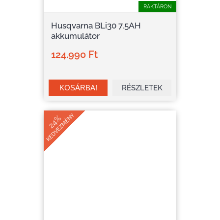
RAKTÁRON
Husqvarna BLi30 7,5AH
akkumulátor
124.990 Ft
RÉSZLETEK
KEDVEZMÉNY
24%