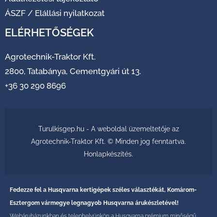
ÁSZF
/
Elállási nyilatkozat
ELÉRHETŐSÉGEK
Agrotechnik-Traktor Kft.
2800, Tatabánya, Cementgyári út 13.
+36 30 290 8696
Turulkisgep.hu - A weboldal üzemeltetője az
Agrotechnik-Traktor Kft. © Minden jog fenntartva.
Honlapkészítés
.
Fedezze fel a Husqvarna kertigépek széles választékát, Komárom-
Esztergom vármegye legnagyob Husqvarna árukészletével!
Webáruházunkban és telephelyünkön a Husqvarna prémium minőségű