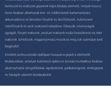
kertészeti és erdészeti gépeinek teljes kínálata elérhető, melyek hosszú
távon kiválóan alkalmasak kert- és zöldterületek karbantartására:
akkumulátoros és benzines fűnyírók és láncfűrészek, Automower
robotfűnyírók és azok szakszerű telepítése, fűkaszák, sövényvágók,
ágvágók, fűnyíró traktorok, zeroturn traktorok (nulla fordulókörös) és rider
traktorok, lombfúvók, magasnyomású mosók és még sok számtalan kerti
kiegészítő!
Emellett professzionális építőipari Husqvarna gépek is elérhetők
kínálatunkban, amelyek különböző építési és bontási munkákhoz kiválóan
alkalmazhatók: döngölőbékák, lapvibrátorok, padkahengerek, simítógépek
és falvágók valamint kézidarabolók.