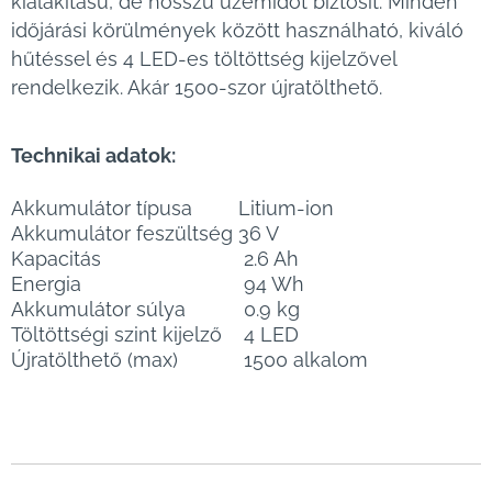
kialakítású, de hosszú üzemidőt biztosít. Minden
időjárási körülmények között használható, kiváló
hűtéssel és 4 LED-es töltöttség kijelzővel
rendelkezik. Akár 1500-szor újratölthető.
Technikai adatok:
Akkumulátor típusa
Litium-ion
Akkumulátor feszültség
36 V
Kapacitás
2.6 Ah
Energia
94 Wh
Akkumulátor súlya
0.9 kg
Töltöttségi szint kijelző
4 LED
Újratölthető (max)
1500 alkalom