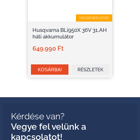
MEGRENDELÉSRE
Husqvarna BLi950X 36V 31,AH
háti akkumulátor
649.990 Ft
RÉSZLETEK
Kérdése van?
Vegye fel velünk a
kapcsolatot!