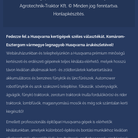
Agrotechnik-Traktor Kft. © Minden jog fenntartva.
Honlapkészítés
.
Fedezze fel a Husqvarna kertigépek széles választékát, Komárom-
Esztergom vármegye legnagyob Husqvarna árukészletével!
Webáruházunkban és telephelyünkön a Husqvarna prémium minőségű
kertészeti és erdészeti gépeinek teljes kínálata elérhető, melyek hosszú
távon kiválóan alkalmasak kert- és zöldterületek karbantartására:
akkumulátoros és benzines fűnyírók és láncfűrészek, Automower
robotfűnyírók és azok szakszerű telepítése, fűkaszák, sövényvágók,
ágvágók, fűnyíró traktorok, zeroturn traktorok (nulla fordulókörös) és rider
traktorok, lombfúvók, magasnyomású mosók és még sok számtalan kerti
kiegészítő!
Emellett professzionális építőipari Husqvarna gépek is elérhetők
kínálatunkban, amelyek különböző építési és bontási munkákhoz kiválóan