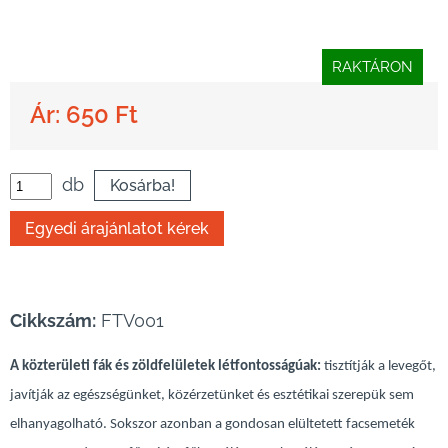
RAKTÁRON
Ár: 650 Ft
db
Cikkszám:
FTV001
A közterületi fák és zöldfelületek létfontosságúak:
tisztítják a levegőt,
javítják az egészségünket, közérzetünket és esztétikai szerepük sem
elhanyagolható. Sokszor azonban a gondosan elültetett facsemeték