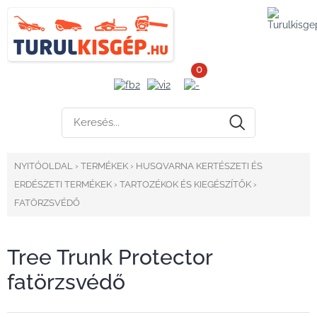
0
NYITÓOLDAL
›
TERMÉKEK
›
HUSQVARNA KERTÉSZETI ÉS
ERDÉSZETI TERMÉKEK
›
TARTOZÉKOK ÉS KIEGÉSZÍTŐK
›
FATÖRZSVÉDŐ
Tree Trunk Protector
fatörzsvédő