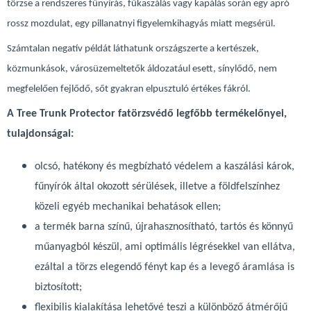
törzse a rendszeres fűnyírás, fűkaszálás vagy kapálás során egy apró
rossz mozdulat, egy pillanatnyi figyelemkihagyás miatt megsérül.
Számtalan negatív példát láthatunk országszerte a kertészek,
közmunkások, városüzemeltetők áldozatául esett, sínylődő, nem
megfelelően fejlődő, sőt gyakran elpusztuló értékes fákról.
A Tree Trunk Protector fatörzsvédő legfőbb termékelőnyei,
tulajdonságai:
olcsó, hatékony és megbízható védelem a kaszálási károk,
fűnyírók által okozott sérülések, illetve a földfelszínhez
közeli egyéb mechanikai behatások ellen;
a termék barna színű, újrahasznosítható, tartós és könnyű
műanyagból készül, ami optimális légrésekkel van ellátva,
ezáltal a törzs elegendő fényt kap és a levegő áramlása is
biztosított;
flexibilis kialakítása lehetővé teszi a különböző átmérőjű