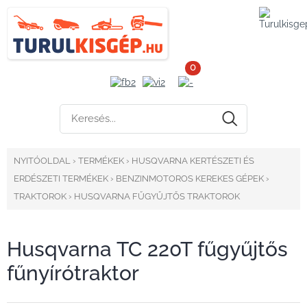
0
NYITÓOLDAL
›
TERMÉKEK
›
HUSQVARNA KERTÉSZETI ÉS
ERDÉSZETI TERMÉKEK
›
BENZINMOTOROS KEREKES GÉPEK
›
TRAKTOROK
›
HUSQVARNA FŰGYŰJTŐS TRAKTOROK
Husqvarna TC 220T fűgyűjtős
fűnyírótraktor