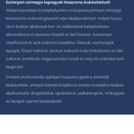
Esztergom vármegye legnagyob Husqvarna árukészletével!
Webáruházunkban és telephelyünkön a Husqvarna prémium minőségű
kertészeti és erdészeti gépeinek teljes kínálata elérhető, melyek hosszú
távon kiválóan alkalmasak kert- és zöldterületek karbantartására:
akkumulátoros és benzines fűnyírók és láncfűrészek, Automower
robotfűnyírók és azok szakszerű telepítése, fűkaszák, sövényvágók,
ágvágók, fűnyíró traktorok, zeroturn traktorok (nulla fordulókörös) és rider
traktorok, lombfúvók, magasnyomású mosók és még sok számtalan kerti
kiegészítő!
Emellett professzionális építőipari Husqvarna gépek is elérhetők
kínálatunkban, amelyek különböző építési és bontási munkákhoz kiválóan
alkalmazhatók: döngölőbékák, lapvibrátorok, padkahengerek, simítógépek
és falvágók valamint kézidarabolók.