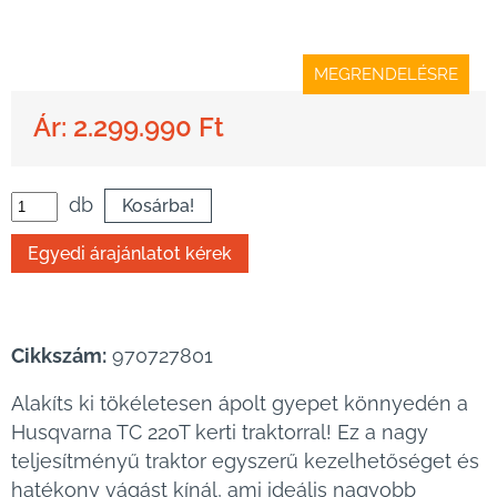
MEGRENDELÉSRE
Ár: 2.299.990 Ft
db
Cikkszám:
970727801
Alakíts ki tökéletesen ápolt gyepet könnyedén a
Husqvarna TC 220T kerti traktorral! Ez a nagy
teljesítményű traktor egyszerű kezelhetőséget és
hatékony vágást kínál, ami ideális nagyobb