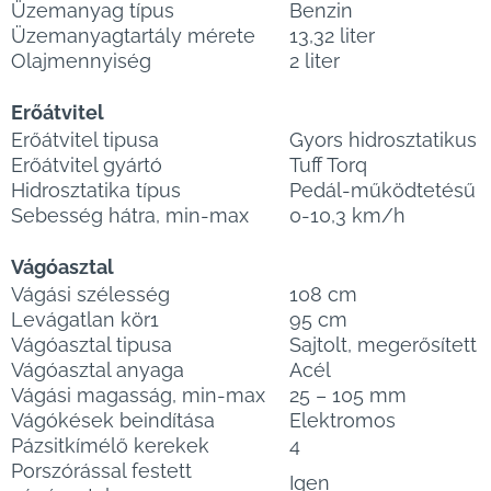
Üzemanyag típus
Benzin
Üzemanyagtartály mérete
13,32 liter
Olajmennyiség
2 liter
Erőátvitel
Erőátvitel tipusa
Gyors hidrosztatikus
Erőátvitel gyártó
Tuff Torq
Hidrosztatika típus
Pedál-működtetésű
Sebesség hátra, min-max
0-10,3 km/h
Vágóasztal
Vágási szélesség
108 cm
Levágatlan kör1
95 cm
Vágóasztal tipusa
Sajtolt, megerősített
Vágóasztal anyaga
Acél
Vágási magasság, min-max
25 – 105 mm
Vágókések beindítása
Elektromos
Pázsitkímélő kerekek
4
Porszórással festett
Igen