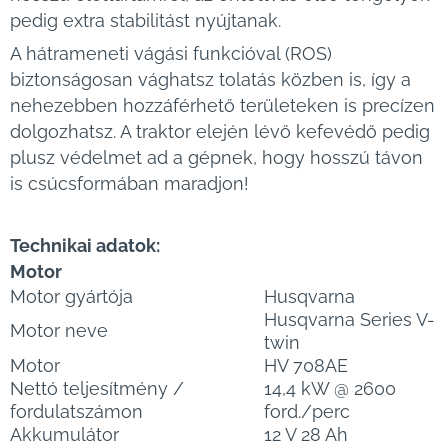
pedig extra stabilitást nyújtanak.
A hátrameneti vágási funkcióval (ROS)
biztonságosan vághatsz tolatás közben is, így a
nehezebben hozzáférhető területeken is precízen
dolgozhatsz. A traktor elején lévő kefevédő pedig
plusz védelmet ad a gépnek, hogy hosszú távon
is csúcsformában maradjon!
Technikai adatok:
Motor
Motor gyártója
Husqvarna
Husqvarna Series V-
Motor neve
twin
Motor
HV 708AE
Nettó teljesítmény /
14,4 kW @ 2600
fordulatszámon
ford./perc
Akkumulátor
12 V 28 Ah