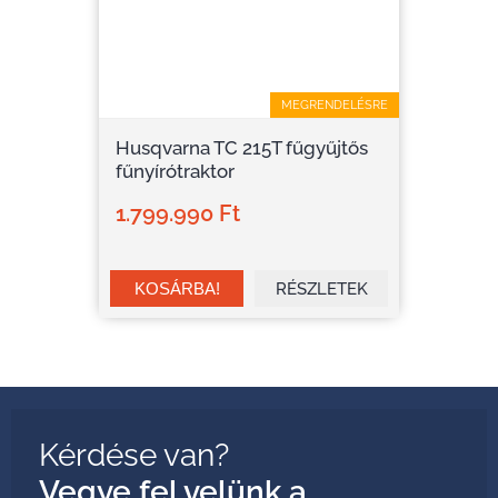
MEGRENDELÉSRE
Husqvarna TC 215T fűgyűjtős
fűnyírótraktor
1.799.990 Ft
RÉSZLETEK
Kérdése van?
Vegye fel velünk a