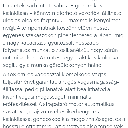
területek karbantartásához. Ergonomikus
kialakítása – könnyen elérhető vezérlők, állítható
ülés és oldalsó fogantyú – maximális kényelmet
nyújt. A tempomatnak köszönhetően hosszú,
egyenes szakaszokon pihentetheted a lábad, míg
a nagy kapacitású gyűjtőzsák hosszabb
folyamatos munkát biztosít anélkül, hogy sűrűn
üríteni kellene. Az ürítést egy praktikus kioldókar
segíti, így a munka gördülékenyen halad.
A 108 cm-es vágóasztal kiemelkedő vágási
teljesítményt garantál, a rugós vágásmagasság-
állítással pedig pillanatok alatt beállíthatod a
kívánt vágási magasságot, minimális
erőfeszítéssel. A strapabíró motor automatikus
szívatóval, olajszűrővel és ikerhengeres
kialakítással gondoskodik a megbízhatóságról és a
hosszú élettartamról, az öntöttvas első tengelyek