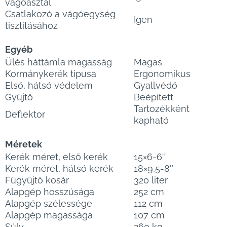
vágóasztal
Csatlakozó a vágóegység
Igen
tisztításához
Egyéb
Ülés háttámla magasság
Magas
Kormánykerék tipusa
Ergonomikus
Első, hátsó védelem
Gyallvédő
Gyűjtő
Beépített
Tartozékként
Deflektor
kapható
Méretek
Kerék méret, első kerék
15×6-6″
Kerék méret, hátsó kerék
18×9,5-8″
Fűgyűjtő kosár
320 liter
Alapgép hosszúsága
252 cm
Alapgép szélessége
112 cm
Alapgép magassága
107 cm
Súly
260 kg