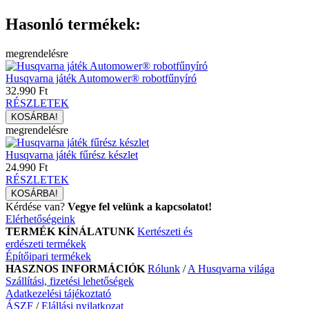
Hasonló termékek:
megrendelésre
Husqvarna játék Automower® robotfűnyíró
32.990 Ft
RÉSZLETEK
megrendelésre
Husqvarna játék fűrész készlet
24.990 Ft
RÉSZLETEK
Kérdése van?
Vegye fel velünk a kapcsolatot!
Elérhetőségeink
TERMÉK KÍNÁLATUNK
Kertészeti és
erdészeti termékek
Építőipari termékek
HASZNOS INFORMÁCIÓK
Rólunk
/
A Husqvarna világa
Szállítási, fizetési lehetőségek
Adatkezelési tájékoztató
ÁSZF
/
Elállási nyilatkozat