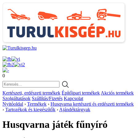
0
Kertészeti, erdészeti termékek
Építőipari termékek
Akciós termékek
Szolgáltatások
Szállítás/Fizetés
Kapcsolat
Nyitóoldal
›
Termékek
›
Husqvarna kertészeti és erdészeti termékek
›
Tartozékok és kiegészítők
›
Ajándéktárgyak
Husqvarna játék fűnyíró