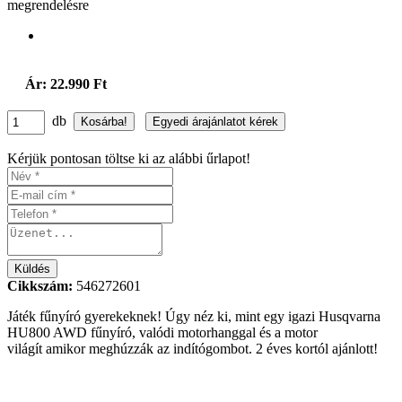
megrendelésre
Ár: 22.990 Ft
db
Kérjük pontosan töltse ki az alábbi űrlapot!
Cikkszám:
546272601
Játék fűnyíró gyerekeknek! Úgy néz ki, mint egy igazi Husqvarna
HU800 AWD fűnyíró, valódi motorhanggal és a motor
világít amikor meghúzzák az indítógombot. 2 éves kortól ajánlott!