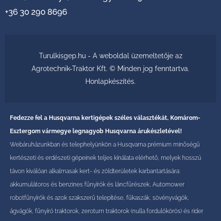
+36 30 290 8696
Turulkisgep.hu - A weboldal üzemeltetője az
Agrotechnik-Traktor Kft. © Minden jog fenntartva.
Honlapkészítés
.
Fedezze fel a Husqvarna kertigépek széles választékát, Komárom-
Esztergom vármegye legnagyob Husqvarna árukészletével!
Webáruházunkban és telephelyünkön a Husqvarna prémium minőségű
kertészeti és erdészeti gépeinek teljes kínálata elérhető, melyek hosszú
távon kiválóan alkalmasak kert- és zöldterületek karbantartására:
akkumulátoros és benzines fűnyírók és láncfűrészek, Automower
robotfűnyírók és azok szakszerű telepítése, fűkaszák, sövényvágók,
ágvágók, fűnyíró traktorok, zeroturn traktorok (nulla fordulókörös) és rider