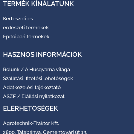
TERMÉK KÍNÁLATUNK
Kertészeti és
erdészeti termékek
Építőipari termékek
HASZNOS INFORMÁCIÓK
Rólunk
/
A Husqvarna világa
Szállítási, fizetési lehetőségek
Adatkezelési tájékoztató
ÁSZF
/
Elállási nyilatkozat
ELÉRHETŐSÉGEK
Agrotechnik-Traktor Kft.
2800, Tatabánya, Cementgyári út 13.