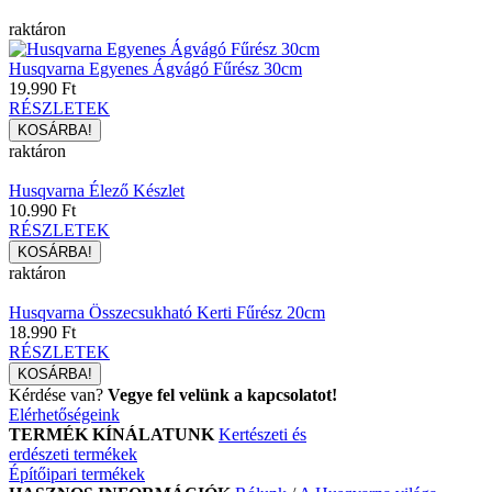
raktáron
Husqvarna Egyenes Ágvágó Fűrész 30cm
19.990 Ft
RÉSZLETEK
raktáron
Husqvarna Élező Készlet
10.990 Ft
RÉSZLETEK
raktáron
Husqvarna Összecsukható Kerti Fűrész 20cm
18.990 Ft
RÉSZLETEK
Kérdése van?
Vegye fel velünk a kapcsolatot!
Elérhetőségeink
TERMÉK KÍNÁLATUNK
Kertészeti és
erdészeti termékek
Építőipari termékek