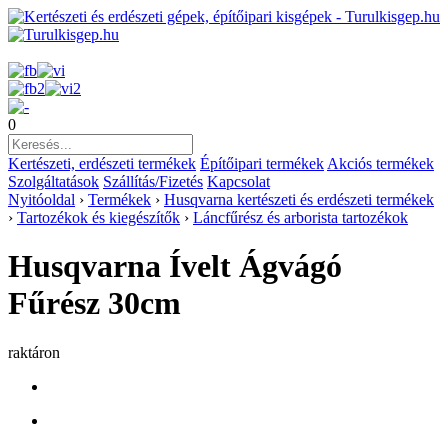
0
Kertészeti, erdészeti termékek
Építőipari termékek
Akciós termékek
Szolgáltatások
Szállítás/Fizetés
Kapcsolat
Nyitóoldal
›
Termékek
›
Husqvarna kertészeti és erdészeti termékek
›
Tartozékok és kiegészítők
›
Láncfűrész és arborista tartozékok
Husqvarna Ívelt Ágvágó
Fűrész 30cm
raktáron