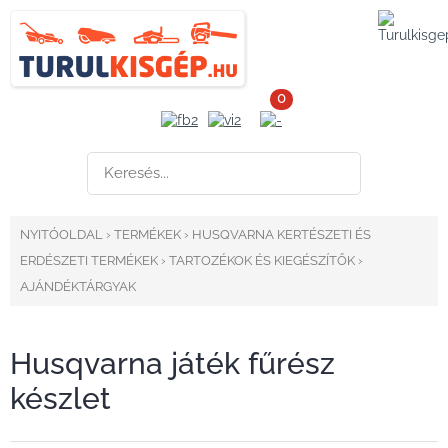
0
NYITÓOLDAL
›
TERMÉKEK
›
HUSQVARNA KERTÉSZETI ÉS
ERDÉSZETI TERMÉKEK
›
TARTOZÉKOK ÉS KIEGÉSZÍTŐK
›
AJÁNDÉKTÁRGYAK
Husqvarna játék fűrész
készlet