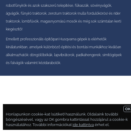
robotfűnyírók és azok szakszerű telepítése, fűkaszák, sövényvágók,
ágvágók, fűnyíró traktorok, zeroturn traktorok (nulla fordulókörös) és rider
traktorok, lombfúvók, magasnyomású mosók és még sok számtalan kerti
kiegészítő!
Emellett professzionális építőipari Husqvarna gépek is elérhetők
kínálatunkban, amelyek különböző építési és bontási munkákhoz kiválóan
alkalmazhatók: döngölőbékák, lapvibrátorok, padkahengerek, simítógépek
és falvágók valamint kézidarabolók.
OK
Honlapunkon cookie-kat (sütiket) használunk. Oldalaink további
böngészésével, vagy az OK gombra kattintással hozzájárul a cookie-k
használatához. További információkat
ide kattintva
érhet el.