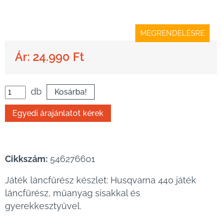
MEGRENDELÉSRE
Ár: 24.990 Ft
db
Cikkszám:
546276601
Játék láncfűrész készlet: Husqvarna 440 játék
láncfűrész, műanyag sisakkal és
gyerekkesztyűvel.