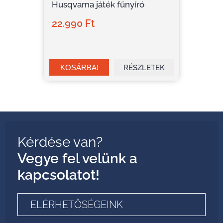
Husqvarna játék fűnyíró
22.990 Ft
RÉSZLETEK
Kérdése van?
Vegye fel velünk a
kapcsolatot!
ELÉRHETŐSÉGEINK