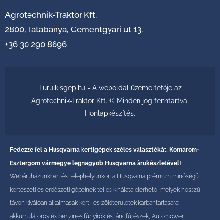
Agrotechnik-Traktor Kft.
2800, Tatabánya, Cementgyári út 13.
+36 30 290 8696
Turulkisgep.hu - A weboldal üzemeltetője az
Agrotechnik-Traktor Kft. © Minden jog fenntartva.
Honlapkészítés
.
Fedezze fel a Husqvarna kertigépek széles választékát, Komárom-
Esztergom vármegye legnagyob Husqvarna árukészletével!
Webáruházunkban és telephelyünkön a Husqvarna prémium minőségű
kertészeti és erdészeti gépeinek teljes kínálata elérhető, melyek hosszú
távon kiválóan alkalmasak kert- és zöldterületek karbantartására:
akkumulátoros és benzines fűnyírók és láncfűrészek, Automower