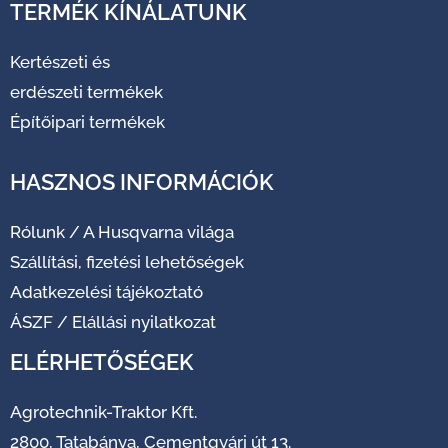
TERMÉK KÍNÁLATUNK
Kertészeti és
erdészeti termékek
Építőipari termékek
HASZNOS INFORMÁCIÓK
Rólunk
/
A Husqvarna világa
Szállítási, fizetési lehetőségek
Adatkezelési tájékoztató
ÁSZF
/
Elállási nyilatkozat
ELÉRHETŐSÉGEK
Agrotechnik-Traktor Kft.
2800, Tatabánya, Cementgyári út 13.