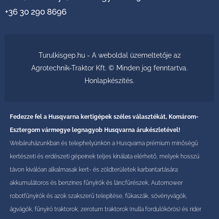
+36 30 290 8696
Turulkisgep.hu - A weboldal üzemeltetője az
Agrotechnik-Traktor Kft. © Minden jog fenntartva.
Honlapkészítés
.
Fedezze fel a Husqvarna kertigépek széles választékát, Komárom-
Esztergom vármegye legnagyob Husqvarna árukészletével!
Webáruházunkban és telephelyünkön a Husqvarna prémium minőségű
kertészeti és erdészeti gépeinek teljes kínálata elérhető, melyek hosszú
távon kiválóan alkalmasak kert- és zöldterületek karbantartására:
akkumulátoros és benzines fűnyírók és láncfűrészek, Automower
robotfűnyírók és azok szakszerű telepítése, fűkaszák, sövényvágók,
ágvágók, fűnyíró traktorok, zeroturn traktorok (nulla fordulókörös) és rider