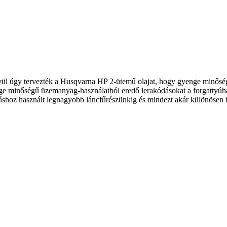
 kívül úgy tervezték a Husqvarna HP 2-ütemű olajat, hogy gyenge minő
ge minőségű üzemanyag-használatból eredő lerakódásokat a forgattyúh
záshoz használt legnagyobb láncfűrészünkig és mindezt akár különösen