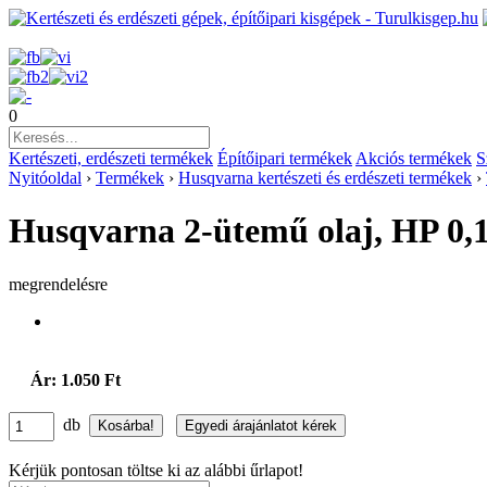
0
Kertészeti, erdészeti termékek
Építőipari termékek
Akciós termékek
S
Nyitóoldal
›
Termékek
›
Husqvarna kertészeti és erdészeti termékek
›
Husqvarna 2-ütemű olaj, HP 0,1 
megrendelésre
Ár: 1.050 Ft
db
Kérjük pontosan töltse ki az alábbi űrlapot!