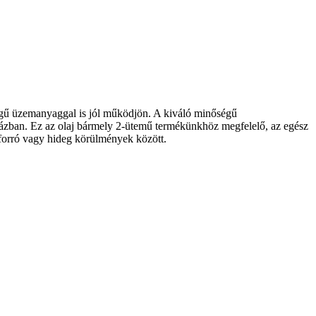
ségű üzemanyaggal is jól működjön. A kiváló minőségű
ázban. Ez az olaj bármely 2-ütemű termékünkhöz megfelelő, az egész
 forró vagy hideg körülmények között.