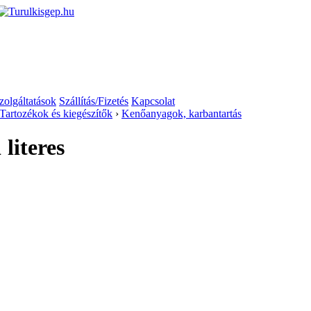
zolgáltatások
Szállítás/Fizetés
Kapcsolat
Tartozékok és kiegészítők
›
Kenőanyagok, karbantartás
literes