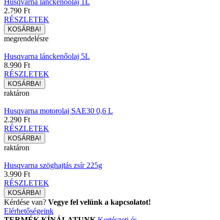
Husqvarna lánckenőolaj 1L
2.790 Ft
RÉSZLETEK
megrendelésre
Husqvarna lánckenőolaj 5L
8.990 Ft
RÉSZLETEK
raktáron
Husqvarna motorolaj SAE30 0,6 L
2.290 Ft
RÉSZLETEK
raktáron
Husqvarna szöghajtás zsír 225g
3.990 Ft
RÉSZLETEK
Kérdése van?
Vegye fel velünk a kapcsolatot!
Elérhetőségeink
TERMÉK KÍNÁLATUNK
Kertészeti és