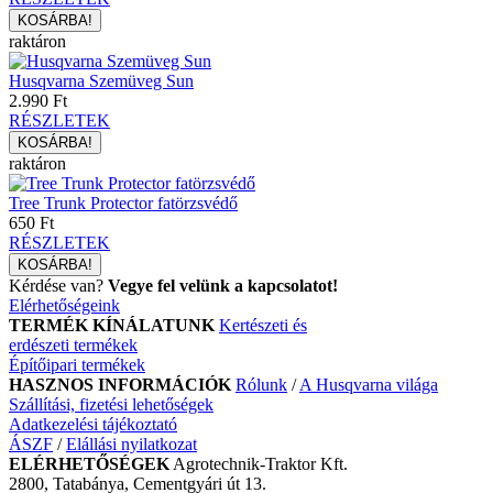
raktáron
Husqvarna Szemüveg Sun
2.990 Ft
RÉSZLETEK
raktáron
Tree Trunk Protector fatörzsvédő
650 Ft
RÉSZLETEK
Kérdése van?
Vegye fel velünk a kapcsolatot!
Elérhetőségeink
TERMÉK KÍNÁLATUNK
Kertészeti és
erdészeti termékek
Építőipari termékek
HASZNOS INFORMÁCIÓK
Rólunk
/
A Husqvarna világa
Szállítási, fizetési lehetőségek
Adatkezelési tájékoztató
ÁSZF
/
Elállási nyilatkozat
ELÉRHETŐSÉGEK
Agrotechnik-Traktor Kft.
2800, Tatabánya, Cementgyári út 13.