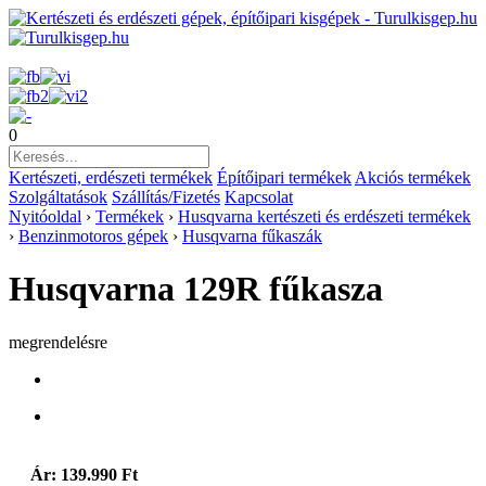
0
Kertészeti, erdészeti termékek
Építőipari termékek
Akciós termékek
Szolgáltatások
Szállítás/Fizetés
Kapcsolat
Nyitóoldal
›
Termékek
›
Husqvarna kertészeti és erdészeti termékek
›
Benzinmotoros gépek
›
Husqvarna fűkaszák
Husqvarna 129R fűkasza
megrendelésre
Ár: 139.990 Ft