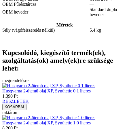
OEM Fűrésztárcsa
—
Standard dupla
OEM heveder
heveder
Méretek
Súly (vágófelszerelés nélkül)
5.4 kg
Kapcsolódó, kiegészítő termék(ek),
szolgáltatás(ok) amely(ek)re szüksége
lehet:
megrendelésre
Husqvarna 2-ütemű olaj XP, Synthetic 0,1 literes
1.390 Ft
RÉSZLETEK
raktáron
Husqvarna 2-ütemű olaj XP, Synthetic 1,0 literes
8.200 Ft