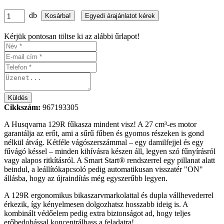
db
Kérjük pontosan töltse ki az alábbi űrlapot!
Cikkszám:
967193305
A Husqvarna 129R fűkasza mindent visz! A 27 cm³-es motor
garantálja az erőt, ami a sűrű fűben és gyomos részeken is gond
nélkül átvág. Kétféle vágószerszámmal – egy damilfejjel és egy
fűvágó késsel – minden kihívásra készen áll, legyen szó fűnyírásról
vagy alapos ritkításról. A Smart Start® rendszerrel egy pillanat alatt
beindul, a leállítókapcsoló pedig automatikusan visszatér "ON"
állásba, hogy az újraindítás még egyszerűbb legyen.
A 129R ergonomikus bikaszarvmarkolattal és dupla vállhevederrel
érkezik, így kényelmesen dolgozhatsz hosszabb ideig is. A
kombinált védőelem pedig extra biztonságot ad, hogy teljes
erőbedobással koncentrálhass a feladatra!