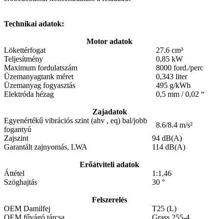
Technikai adatok:
Motor adatok
Lökettérfogat
27.6 cm³
Teljesítmény
0,85 kW
Maximum fordulatszám
8000 ford./perc
Üzemanyagtank méret
0,343 liter
Üzemanyag fogyasztás
495 g/kWh
Elektróda hézag
0,5 mm / 0,02 “
Zajadatok
Egyenértékű vibrációs szint (ahv , eq) bal/jobb
8.6/8.4 m/s²
fogantyú
Zajszint
94 dB(A)
Garantált zajnyomás, LWA
114 dB(A)
Erőátviteli adatok
Áttétel
1:1,46
Szöghajtás
30 °
Felszerelés
OEM Damilfej
T25 (L)
OEM fűvágó tárcsa
Grass 255-4