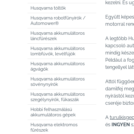
kezelni. És u
Husqvarna töltők
Együtt képes
Husqvarna robotfűnyírók /
Automower®
motorral ren
Husqvarna akkumulátoros
A legtöbb Hus
láncfűrészek
kapcsoló aut
Husqvarna akkumulátoros
mindig késze
lombfúvók, levélfújók
Például a fo
Husqvarna akkumulátoros
tengellyel lá
ágvágók
Husqvarna akkumulátoros
Attól függőe
sövénynyírók
damilfej meg
Husqvarna akkumulátoros
nyírástól ke
szegélynyírók, fűkaszák
cseréje bizt
Hobbi felhasználású
akkumulátoros gépek
A
turulkisge
és
INGYEN
s
Husqvarna elektromos
fűrészek