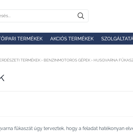
TŐIPARI TERMÉKEK
AKCIÓS TERMÉKEK
SZOLGÁLTAT
ERDÉSZETI TERMÉKEK
›
BENZINMOTOROS GÉPEK
›
HUSQVARNA FŰKAS
k
arna fűkaszát úgy terveztek, hogy a feladat hatékonyan elv