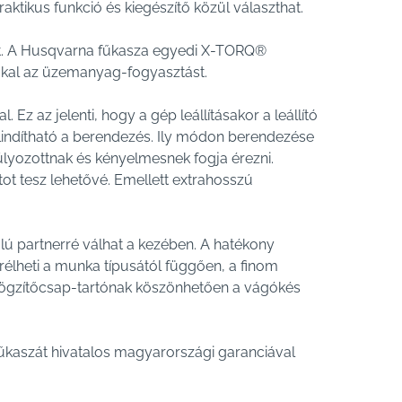
raktikus funkció és kiegészítő közül választhat.
at. A Husqvarna fűkasza egyedi X-TORQ®
%-kal az üzemanyag-fogyasztást.
z az jelenti, hogy a gép leállításakor a leállító
elindítható a berendezés. Ily módon berendezése
lyozottnak és kényelmesnek fogja érezni.
ot tesz lehetővé. Emellett extrahosszú
lú partnerré válhat a kezében. A hatékony
élheti a munka típusától függően, a finom
rögzítőcsap-tartónak köszönhetően a vágókés
kaszát hivatalos magyarországi garanciával