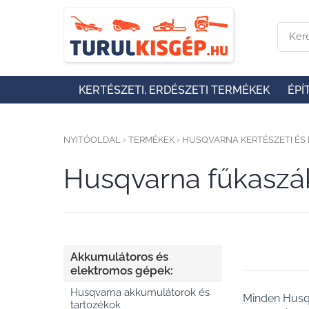
KERTÉSZETI, ERDÉSZETI TERMÉKEK
ÉPÍ
NYITÓOLDAL
›
TERMÉKEK
›
HUSQVARNA KERTÉSZETI ÉS 
Husqvarna fűkaszá
Akkumulátoros és
elektromos gépek:
Husqvarna akkumulátorok és
Minden Husqv
tartozékok