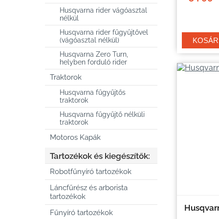
Husqvarna rider vágóasztal
nélkül
Husqvarna rider fűgyűjtővel
(vágóasztal nélkül)
Husqvarna Zero Turn,
helyben forduló rider
Traktorok
Husqvarna fűgyűjtős
traktorok
Husqvarna fűgyűjtő nélküli
traktorok
Motoros Kapák
Tartozékok és kiegészítők:
Robotfűnyíró tartozékok
Láncfűrész és arborista
tartozékok
Husqvar
Fűnyíró tartozékok