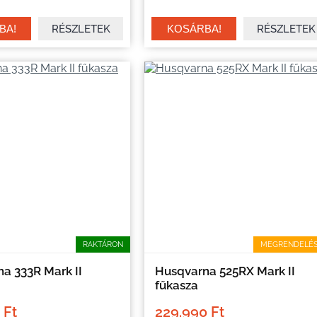
RÉSZLETEK
RÉSZLETEK
RAKTÁRON
MEGRENDELÉ
a 333R Mark II
Husqvarna 525RX Mark II
fűkasza
 Ft
229.990 Ft