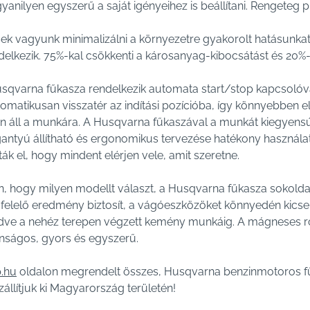
gyanilyen egyszerű a saját igényeihez is beállítani. Rengeteg p
ek vagyunk minimalizálni a környezetre gyakorolt hatásunk
delkezik. 75%-kal csökkenti a károsanyag-kibocsátást és 20
qvarna fűkasza rendelkezik automata start/stop kapcsolóval. E
omatikusan visszatér az indítási pozícióba, így könnyebben 
n áll a munkára. A Husqvarna fűkaszával a munkát kiegyensú
gantyú állítható és ergonomikus tervezése hatékony használat
tták el, hogy mindent elérjen vele, amit szeretne.
n, hogy milyen modellt választ, a Husqvarna fűkasza sokolda
felelő eredmény biztosít, a vágóeszközöket könnyedén kicser
zdve a nehéz terepen végzett kemény munkáig. A mágneses 
onságos, gyors és egyszerű.
p.hu
oldalon megrendelt összes, Husqvarna benzinmotoros fű
zállítjuk ki Magyarország területén!