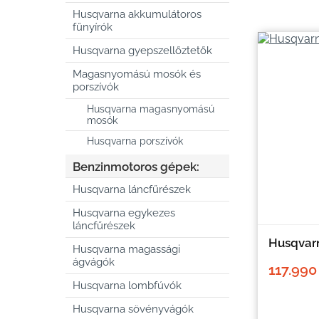
Husqvarna akkumulátoros
fűnyírók
Husqvarna gyepszellőztetők
Magasnyomású mosók és
porszívók
Husqvarna magasnyomású
mosók
Husqvarna porszívók
Benzinmotoros gépek:
Husqvarna láncfűrészek
Husqvarna egykezes
láncfűrészek
Husqvarn
Husqvarna magassági
ágvágók
117.990
Husqvarna lombfúvók
Husqvarna sövényvágók