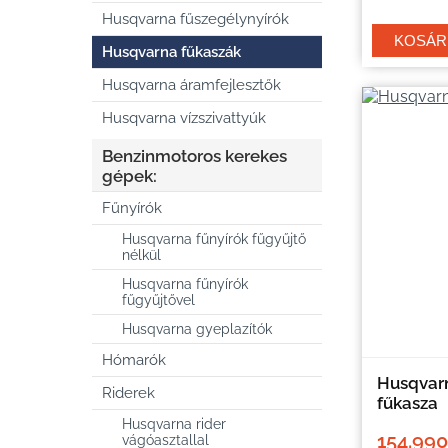
Husqvarna fűszegélynyírók
Husqvarna fűkaszák
Husqvarna áramfejlesztők
Husqvarna vízszivattyúk
Benzinmotoros kerekes
gépek:
Fűnyírók
Husqvarna fűnyírók fűgyűjtő
nélkül
Husqvarna fűnyírók
fűgyűjtővel
Husqvarna gyeplazítók
Hómarók
Husqvarn
Riderek
fűkasza
Husqvarna rider
154.990
vágóasztallal