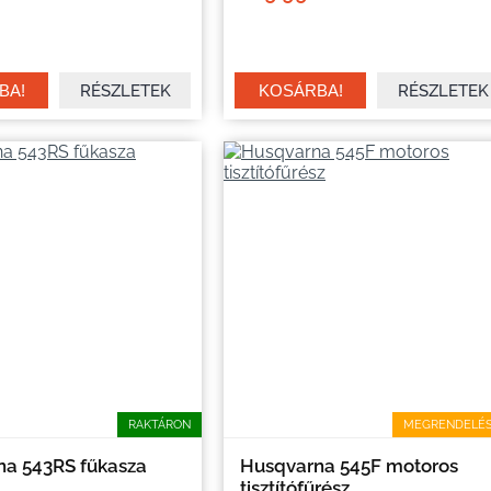
RÉSZLETEK
RÉSZLETEK
RAKTÁRON
MEGRENDELÉ
na 543RS fűkasza
Husqvarna 545F motoros
tisztítófűrész