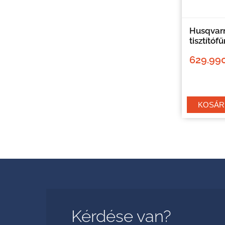
Husqvarn
tisztítóf
629.990
Kérdése van?