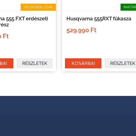
MEGRENDELÉSRE
RAKTÁ
a 555 FXT erdészeti
Husqvarna 555RXT fűkasza
űrész
529.990 Ft
 Ft
RÉSZLETEK
RÉSZLETEK