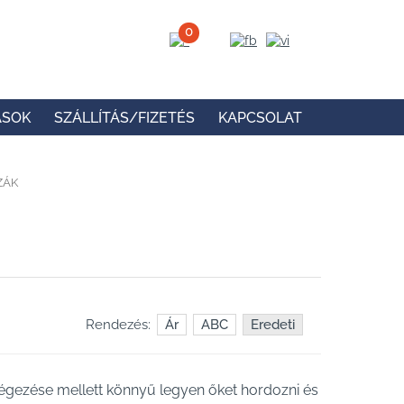
0
ÁSOK
SZÁLLÍTÁS/FIZETÉS
KAPCSOLAT
ZÁK
Rendezés:
Ár
ABC
Eredeti
égezése mellett könnyű legyen őket hordozni és