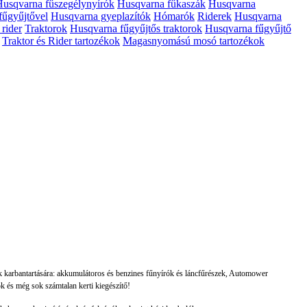
usqvarna fűszegélynyírók
Husqvarna fűkaszák
Husqvarna
fűgyűjtővel
Husqvarna gyeplazítók
Hómarók
Riderek
Husqvarna
rider
Traktorok
Husqvarna fűgyűjtős traktorok
Husqvarna fűgyűjtő
Traktor és Rider tartozékok
Magasnyomású mosó tartozékok
ek karbantartására: akkumulátoros és benzines fűnyírók és láncfűrészek, Automower
k és még sok számtalan kerti kiegészítő!