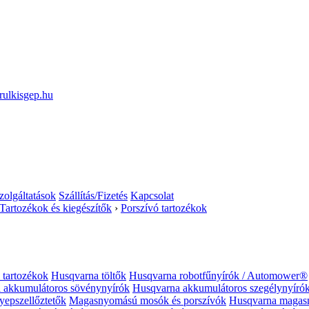
zolgáltatások
Szállítás/Fizetés
Kapcsolat
Tartozékok és kiegészítők
›
Porszívó tartozékok
 tartozékok
Husqvarna töltők
Husqvarna robotfűnyírók / Automower®
 akkumulátoros sövénynyírók
Husqvarna akkumulátoros szegélynyírók
yepszellőztetők
Magasnyomású mosók és porszívók
Husqvarna magas