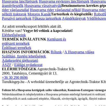
Husqvarna láncfűrészek
Husqvarna egykezes láncfűrészek
Husqvarna
áramfejlesztők
Husqvarna vízszivattyúk
Benzinmotoros kerekes gép
rider vágóasztallal
Husqvarna rider vágóasztal nélkül
Husqvarna rider 
nélküli traktorok
Motoros Kapák
Tartozékok és kiegészítők:
Robotfű
Porszívó tartozékok
Fűkasza tartozékok
Ajándéktárgyak
Védőfelszer
Az adott termékcsoport feltöltés alatt áll.
Kérdése van?
Vegye fel velünk a kapcsolatot!
Elérhetőségeink
TERMÉK KÍNÁLATUNK
Kertészeti és
erdészeti termékek
Építőipari termékek
HASZNOS INFORMÁCIÓK
Rólunk
/
A Husqvarna világa
Szállítási, fizetési lehetőségek
Adatkezelési tájékoztató
ÁSZF
/
Elállási nyilatkozat
ELÉRHETŐSÉGEK
Agrotechnik-Traktor Kft.
2800, Tatabánya, Cementgyári út 13.
+36 30 290 8696
Turulkisgep.hu - A weboldal üzemeltetője az Agrotechnik-Traktor Kf
Fedezze fel a Husqvarna kertigépek széles választékát, Komárom-Esztergom vármegye
Webáruházunkban és telephelyünkön a Husqvarna prémium minőségű kertészeti és erdészeti gép
robotfűnyírók és azok szakszerű telepítése, fűkaszák, sövényvágók, ágvágók, fűnyíró traktor