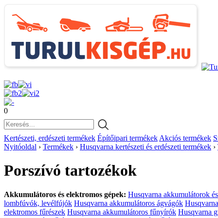
0
Kertészeti, erdészeti termékek
Építőipari termékek
Akciós termékek
S
Nyitóoldal
›
Termékek
›
Husqvarna kertészeti és erdészeti termékek
›
Porszívó tartozékok
Akkumulátoros és elektromos gépek:
Husqvarna akkumulátorok és
lombfúvók, levélfújók
Husqvarna akkumulátoros ágvágók
Husqvarna
elektromos fűrészek
Husqvarna akkumulátoros fűnyírók
Husqvarna g