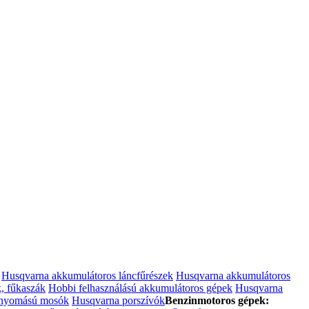
Husqvarna akkumulátoros láncfűrészek
Husqvarna akkumulátoros
, fűkaszák
Hobbi felhasználású akkumulátoros gépek
Husqvarna
nyomású mosók
Husqvarna porszívók
Benzinmotoros gépek: