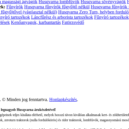
 magassági ágvágók
Husqvarna lombfúvók
Husqvarna sövényvágók
H
ek:
Fűnyírók
Husqvarna fűnyírók fűgyűjtő nélkül
Husqvarna fűnyírók 
fűgyűjtővel (vágóasztal nélkül)
Husqvarna Zero Turn, helyben forduló 
nyíró tartozékok
Láncfűrész és arborista tartozékok
Fűnyíró tartozékok
elések
Kenőanyagok, karbantartás
Fatörzsvédő
t. © Minden jog fenntartva.
Honlapkészítés
.
 legnagyob Husqvarna árukészletével!
einek teljes kínálata elérhető, melyek hosszú távon kiválóan alkalmasak kert- és zöldterület
ok, zeroturn traktorok (nulla fordulókörös) és rider traktorok, lombfúvók, magasnyomású mosó