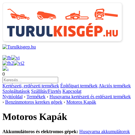
0
Kertészeti, erdészeti termékek
Építőipari termékek
Akciós termékek
Szolgáltatások
Szállítás/Fizetés
Kapcsolat
Nyitóoldal
›
Termékek
›
Husqvarna kertészeti és erdészeti termékek
›
Benzinmotoros kerekes gépek
›
Motoros Kapák
Motoros Kapák
Akkumulátoros és elektromos gépek:
Husqvarna akkumulátorok