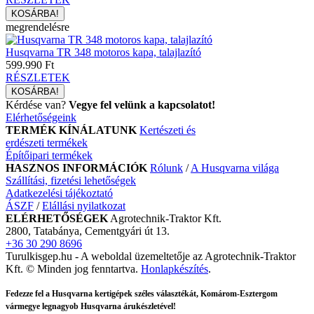
megrendelésre
Husqvarna TR 348 motoros kapa, talajlazító
599.990 Ft
RÉSZLETEK
Kérdése van?
Vegye fel velünk a kapcsolatot!
Elérhetőségeink
TERMÉK KÍNÁLATUNK
Kertészeti és
erdészeti termékek
Építőipari termékek
HASZNOS INFORMÁCIÓK
Rólunk
/
A Husqvarna világa
Szállítási, fizetési lehetőségek
Adatkezelési tájékoztató
ÁSZF
/
Elállási nyilatkozat
ELÉRHETŐSÉGEK
Agrotechnik-Traktor Kft.
2800, Tatabánya, Cementgyári út 13.
+36 30 290 8696
Turulkisgep.hu - A weboldal üzemeltetője az Agrotechnik-Traktor
Kft. © Minden jog fenntartva.
Honlapkészítés
.
Fedezze fel a Husqvarna kertigépek széles választékát, Komárom-Esztergom
vármegye legnagyob Husqvarna árukészletével!