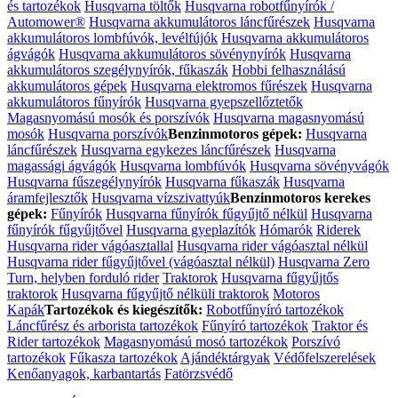
és tartozékok
Husqvarna töltők
Husqvarna robotfűnyírók /
Automower®
Husqvarna akkumulátoros láncfűrészek
Husqvarna
akkumulátoros lombfúvók, levélfújók
Husqvarna akkumulátoros
ágvágók
Husqvarna akkumulátoros sövénynyírók
Husqvarna
akkumulátoros szegélynyírók, fűkaszák
Hobbi felhasználású
akkumulátoros gépek
Husqvarna elektromos fűrészek
Husqvarna
akkumulátoros fűnyírók
Husqvarna gyepszellőztetők
Magasnyomású mosók és porszívók
Husqvarna magasnyomású
mosók
Husqvarna porszívók
Benzinmotoros gépek:
Husqvarna
láncfűrészek
Husqvarna egykezes láncfűrészek
Husqvarna
magassági ágvágók
Husqvarna lombfúvók
Husqvarna sövényvágók
Husqvarna fűszegélynyírók
Husqvarna fűkaszák
Husqvarna
áramfejlesztők
Husqvarna vízszivattyúk
Benzinmotoros kerekes
gépek:
Fűnyírók
Husqvarna fűnyírók fűgyűjtő nélkül
Husqvarna
fűnyírók fűgyűjtővel
Husqvarna gyeplazítók
Hómarók
Riderek
Husqvarna rider vágóasztallal
Husqvarna rider vágóasztal nélkül
Husqvarna rider fűgyűjtővel (vágóasztal nélkül)
Husqvarna Zero
Turn, helyben forduló rider
Traktorok
Husqvarna fűgyűjtős
traktorok
Husqvarna fűgyűjtő nélküli traktorok
Motoros
Kapák
Tartozékok és kiegészítők:
Robotfűnyíró tartozékok
Láncfűrész és arborista tartozékok
Fűnyíró tartozékok
Traktor és
Rider tartozékok
Magasnyomású mosó tartozékok
Porszívó
tartozékok
Fűkasza tartozékok
Ajándéktárgyak
Védőfelszerelések
Kenőanyagok, karbantartás
Fatörzsvédő