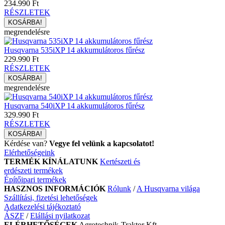
234.990 Ft
RÉSZLETEK
megrendelésre
Husqvarna 535iXP 14 akkumulátoros fűrész
229.990 Ft
RÉSZLETEK
megrendelésre
Husqvarna 540iXP 14 akkumulátoros fűrész
329.990 Ft
RÉSZLETEK
Kérdése van?
Vegye fel velünk a kapcsolatot!
Elérhetőségeink
TERMÉK KÍNÁLATUNK
Kertészeti és
erdészeti termékek
Építőipari termékek
HASZNOS INFORMÁCIÓK
Rólunk
/
A Husqvarna világa
Szállítási, fizetési lehetőségek
Adatkezelési tájékoztató
ÁSZF
/
Elállási nyilatkozat
ELÉRHETŐSÉGEK
Agrotechnik-Traktor Kft.