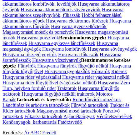
akkumulátoros lombfúvók, levélfújók
Husqvarna akkumulátoros
ágvágók
Husqvarna akkumulátoros sövénynyírók
Husqvarna
akkumulátoros szegélynyírók, fűkaszák
Hobbi felhasználású
akkumulátoros gépek
Husqvarna elektromos fűrészek
Husqvarna
akkumulátoros fűnyírók
Husqvarna gyepszellőztetők
Magasnyomású mosók és porszívók
Husqvarna magasnyomású
mosók
Husqvarna porszívók
Benzinmotoros gépek:
Husqvarna
láncfűrészek
Husqvarna egykezes láncfűrészek
Husqvarna
magassági ágvágók
Husqvarna lombfúvók
Husqvarna sövényvágók
Husqvarna fűszegélynyírók
Husqvarna fűkaszák
Husqvarna
áramfejlesztők
Husqvarna vízszivattyúk
Benzinmotoros kerekes
gépek:
Fűnyírók
Husqvarna fűnyírók fűgyűjtő nélkül
Husqvarna
fűnyírók fűgyűjtővel
Husqvarna gyeplazítók
Hómarók
Riderek
Husqvarna rider vágóasztallal
Husqvarna rider vágóasztal nélkül
Husqvarna rider fűgyűjtővel (vágóasztal nélkül)
Husqvarna Zero
Turn, helyben forduló rider
Traktorok
Husqvarna fűgyűjtős
traktorok
Husqvarna fűgyűjtő nélküli traktorok
Motoros
Kapák
Tartozékok és kiegészítők:
Robotfűnyíró tartozékok
Láncfűrész és arborista tartozékok
Fűnyíró tartozékok
Traktor és
Rider tartozékok
Magasnyomású mosó tartozékok
Porszívó
tartozékok
Fűkasza tartozékok
Ajándéktárgyak
Védőfelszerelések
Kenőanyagok, karbantartás
Fatörzsvédő
Rendezés:
Ár
ABC
Eredeti