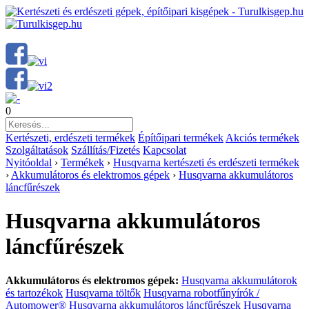
0
Kertészeti, erdészeti termékek
Építőipari termékek
Akciós termékek
Szolgáltatások
Szállítás/Fizetés
Kapcsolat
Nyitóoldal
›
Termékek
›
Husqvarna kertészeti és erdészeti termékek
›
Akkumulátoros és elektromos gépek
›
Husqvarna akkumulátoros
láncfűrészek
Husqvarna akkumulátoros
láncfűrészek
Akkumulátoros és elektromos gépek:
Husqvarna akkumulátorok
és tartozékok
Husqvarna töltők
Husqvarna robotfűnyírók /
Automower®
Husqvarna akkumulátoros láncfűrészek
Husqvarna