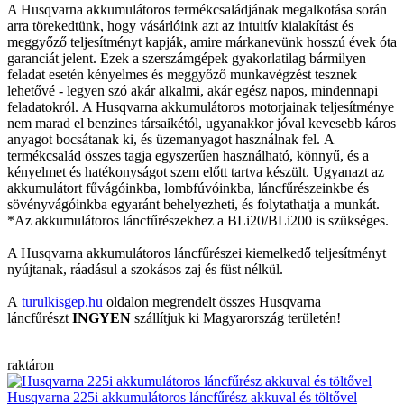
A Husqvarna akkumulátoros termékcsaládjának megalkotása során
arra törekedtünk, hogy vásárlóink azt az intuitív kialakítást és
meggyőző teljesítményt kapják, amire márkanevünk hosszú évek óta
garanciát jelent. Ezek a szerszámgépek gyakorlatilag bármilyen
feladat esetén kényelmes és meggyőző munkavégzést tesznek
lehetővé - legyen szó akár alkalmi, akár egész napos, mindennapi
feladatokról. A Husqvarna akkumulátoros motorjainak teljesítménye
nem marad el benzines társaikétól, ugyanakkor jóval kevesebb káros
anyagot bocsátanak ki, és üzemanyagot használnak fel. A
termékcsalád összes tagja egyszerűen használható, könnyű, és a
kényelmet és hatékonyságot szem előtt tartva készült. Ugyanazt az
akkumulátort fűvágóinkba, lombfúvóinkba, láncfűrészeinkbe és
sövényvágóinkba egyaránt behelyezheti, és folytathatja a munkát.
*Az akkumulátoros láncfűrészekhez a BLi20/BLi200 is szükséges.
A Husqvarna akkumulátoros láncfűrészei kiemelkedő teljesítményt
nyújtanak, ráadásul a szokásos zaj és füst nélkül.
A
turulkisgep.hu
oldalon megrendelt összes Husqvarna
láncfűrészt
INGYEN
szállítjuk ki Magyarország területén!
raktáron
Husqvarna 225i akkumulátoros láncfűrész akkuval és töltővel