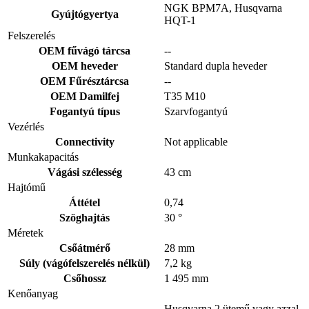
NGK BPM7A, Husqvarna
Gyújtógyertya
HQT-1
Felszerelés
OEM fűvágó tárcsa
--
OEM heveder
Standard dupla heveder
OEM Fűrésztárcsa
--
OEM Damilfej
T35 M10
Fogantyú típus
Szarvfogantyú
Vezérlés
Connectivity
Not applicable
Munkakapacitás
Vágási szélesség
43 cm
Hajtómű
Áttétel
0,74
Szöghajtás
30 °
Méretek
Csőátmérő
28 mm
Súly (vágófelszerelés nélkül)
7,2 kg
Csőhossz
1 495 mm
Kenőanyag
Husqvarna 2 ütemű vagy azzal