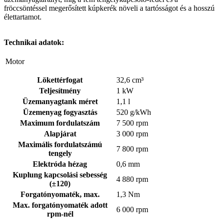
fröccsöntéssel megerősített kúpkerék növeli a tartósságot és a hosszú
élettartamot.
Technikai adatok:
Motor
Lökettérfogat
32,6 cm³
Teljesítmény
1 kW
Üzemanyagtank méret
1,1 l
Üzemenyag fogyasztás
520 g/kWh
Maximum fordulatszám
7 500 rpm
Alapjárat
3 000 rpm
Maximális fordulatszámú
7 800 rpm
tengely
Elektróda hézag
0,6 mm
Kuplung kapcsolási sebesség
4 880 rpm
(±120)
Forgatónyomaték, max.
1,3 Nm
Max. forgatónyomaték adott
6 000 rpm
rpm-nél