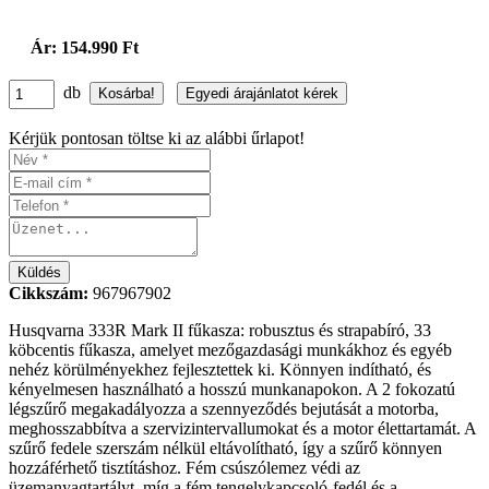
Ár: 154.990 Ft
db
Kérjük pontosan töltse ki az alábbi űrlapot!
Cikkszám:
967967902
Husqvarna 333R Mark II fűkasza: robusztus és strapabíró, 33
köbcentis fűkasza, amelyet mezőgazdasági munkákhoz és egyéb
nehéz körülményekhez fejlesztettek ki. Könnyen indítható, és
kényelmesen használható a hosszú munkanapokon. A 2 fokozatú
légszűrő megakadályozza a szennyeződés bejutását a motorba,
meghosszabbítva a szervizintervallumokat és a motor élettartamát. A
szűrő fedele szerszám nélkül eltávolítható, így a szűrő könnyen
hozzáférhető tisztításhoz. Fém csúszólemez védi az
üzemanyagtartályt, míg a fém tengelykapcsoló-fedél és a