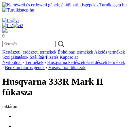
0
Kertészeti, erdészeti termékek
Építőipari termékek
Akciós termékek
Szolgáltatások
Szállítás/Fizetés
Kapcsolat
Nyitóoldal
›
Termékek
›
Husqvarna kertészeti és erdészeti termékek
›
Benzinmotoros gépek
›
Husqvarna fűkaszák
Husqvarna 333R Mark II
fűkasza
raktáron