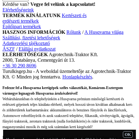
Kérdése van?
Vegye fel velünk a kapcsolatot!
Elérhetőségeink
TERMÉK KÍNÁLATUNK
Kertészeti és
erdészeti termékek
Építőipari termékek
HASZNOS INFORMÁCIÓK
Rólunk
/
A Husqvarna világa
Szállítási, fizetési lehetőségek
Adatkezelési tájékoztató
ÁSZF
/
Elállási nyilatkozat
ELÉRHETŐSÉGEK
Agrotechnik-Traktor Kft.
2800, Tatabánya, Cementgyári út 13.
+36 30 290 8696
Turulkisgep.hu - A weboldal üzemeltetője az Agrotechnik-Traktor
Kft. © Minden jog fenntartva.
Honlapkészítés
.
Fedezze fel a Husqvarna kertigépek széles választékát, Komárom-Esztergom
vármegye legnagyob Husqvarna árukészletével!
Webáruházunkban és telephelyünkön a Husqvarna prémium minőségű kertészeti és
erdészeti gépeinek teljes kínálata elérhető, melyek hosszú távon kiválóan alkalmasak kert-
és zöldterületek karbantartására: akkumulátoros és benzines fűnyírók és láncfűrészek,
Automower robotfűnyírók és azok szakszerű telepítése, fűkaszák, sövényvágók, ágvágók,
fűnyíró traktorok, zeroturn traktorok (nulla fordulókörös) és rider traktorok, lombfúvók,
magasnyomású mosók és még sok számtalan kerti kiegészítő!
OK
Emellett professzionális építőipari Husqvarna gépek is elérhetők kínálatunkban, amelyek