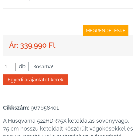
MEGRENDELÉSRE
Ár: 339.990 Ft
db
Cikkszám:
967658401
A Husqvarna 522HDR75X kétoldalas sövényvágó,
75 cm hosszú kétoldalt köszörült vágókésekkel és