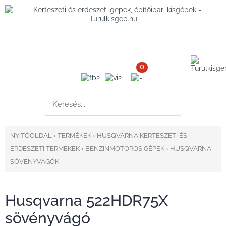
0
NYITÓOLDAL
›
TERMÉKEK
›
HUSQVARNA KERTÉSZETI ÉS
ERDÉSZETI TERMÉKEK
›
BENZINMOTOROS GÉPEK
›
HUSQVARNA
SÖVÉNYVÁGÓK
Husqvarna 522HDR75X
sövényvágó