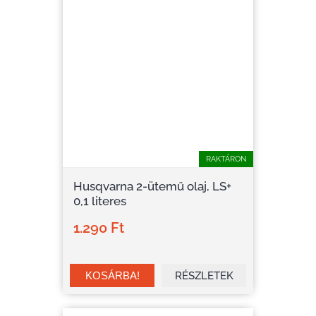
RAKTÁRON
Husqvarna 2-ütemű olaj, LS+
0,1 literes
1.290 Ft
RÉSZLETEK