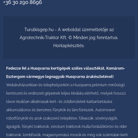
+36 30 290 8696
Turulkisgep.hu - A weboldal üzemeltetője az
Agrotechnik-Traktor Kft. © Minden jog fenntartva.
Honlapkészítés
.
Fedezze fel a Husqvarna kertigépek széles választékát, Komárom-
Esztergom vármegye legnagyob Husqvarna árukészletével!
Webáruházunkban és telephelyünkön a Husqvarna prémium minőségű
kertészeti és erdészeti gépeinek teljes kínálata elérhető, melyek hosszú
távon kiválóan alkalmasak kert- és zöldterületek karbantartására:
akkumulátoros és benzines fűnyírók és láncfűrészek, Automower
robotfűnyírók és azok szakszerű telepítése, fűkaszák, sövényvágók,
ágvágók, fűnyíró traktorok, zeroturn traktorok (nulla fordulókörös) és rider
traktorok, lombfúvók, magasnyomású mosók és még sok számtalan kerti