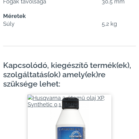
Fogak távolsága
30,5 mm
Méretek
Súly
5,2 kg
Kapcsolódó, kiegészítő termék(ek),
szolgáltatás(ok) amely(ek)re
szüksége lehet: