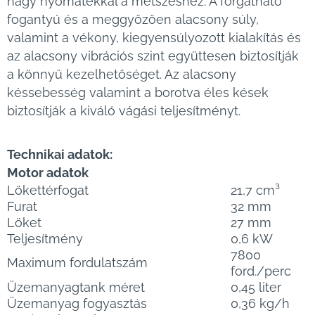
nagy nyomatékkal a metszéshez. A forgatható
fogantyú és a meggyőzően alacsony súly,
valamint a vékony, kiegyensúlyozott kialakítás és
az alacsony vibrációs szint együttesen biztosítják
a könnyű kezelhetőséget. Az alacsony
késsebesség valamint a borotva éles kések
biztosítják a kiváló vágási teljesítményt.
Technikai adatok:
Motor adatok
Lökettérfogat
21,7 cm³
Furat
32 mm
Löket
27 mm
Teljesítmény
0,6 kW
7800
Maximum fordulatszám
ford./perc
Üzemanyagtank méret
0,45 liter
Üzemanyag fogyasztás
0,36 kg/h