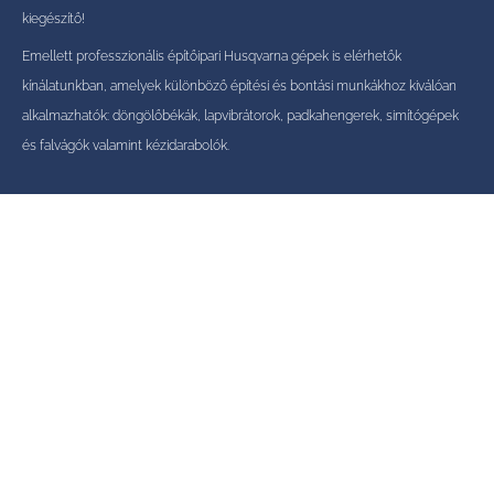
kiegészítő!
Emellett professzionális építőipari Husqvarna gépek is elérhetők
kínálatunkban, amelyek különböző építési és bontási munkákhoz kiválóan
alkalmazhatók: döngölőbékák, lapvibrátorok, padkahengerek, simítógépek
és falvágók valamint kézidarabolók.