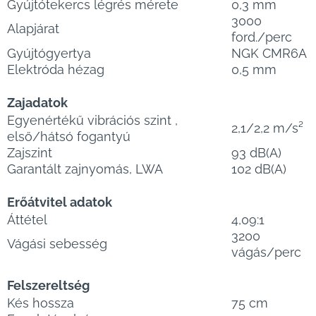
Gyújtótekercs légrés mérete
0,3 mm
3000
Alapjárat
ford./perc
Gyújtógyertya
NGK CMR6A
Elektróda hézag
0,5 mm
Zajadatok
Egyenértékű vibrációs szint ,
2,1/2,2 m/s²
első/hátsó fogantyú
Zajszint
93 dB(A)
Garantált zajnyomás, LWA
102 dB(A)
Erőátvitel adatok
Áttétel
4,09:1
3200
Vágási sebesség
vágás/perc
Felszereltség
Kés hossza
75 cm