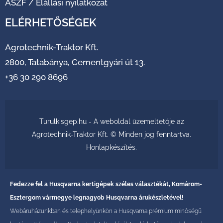
ÁSZF
/
Elállási nyilatkozat
ELÉRHETŐSÉGEK
Agrotechnik-Traktor Kft.
2800, Tatabánya, Cementgyári út 13.
+36 30 290 8696
Turulkisgep.hu - A weboldal üzemeltetője az
Agrotechnik-Traktor Kft. © Minden jog fenntartva.
Honlapkészítés
.
Fedezze fel a Husqvarna kertigépek széles választékát, Komárom-
Esztergom vármegye legnagyob Husqvarna árukészletével!
Webáruházunkban és telephelyünkön a Husqvarna prémium minőségű