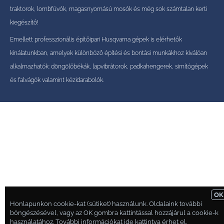
traktorok, lombfúvók, magasnyomású mosók és még sok számtalan kerti
kiegészítő!
Emellett professzionális építőipari Husqvarna gépek is elérhetők
kínálatunkban, amelyek különböző építési és bontási munkákhoz kiválóan
alkalmazhatók: döngölőbékák, lapvibrátorok, padkahengerek, simítógépek
és falvágók valamint kézidarabolók.
OK
Honlapunkon cookie-kat (sütiket) használunk. Oldalaink további
böngészésével, vagy az OK gombra kattintással hozzájárul a cookie-k
használatához. További információkat
ide kattintva
érhet el.