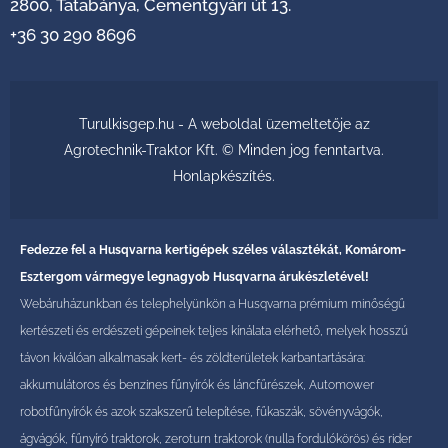
2800, Tatabánya, Cementgyári út 13.
+36 30 290 8696
Turulkisgep.hu - A weboldal üzemeltetője az
Agrotechnik-Traktor Kft. © Minden jog fenntartva.
Honlapkészítés
.
Fedezze fel a Husqvarna kertigépek széles választékát, Komárom-
Esztergom vármegye legnagyob Husqvarna árukészletével!
Webáruházunkban és telephelyünkön a Husqvarna prémium minőségű
kertészeti és erdészeti gépeinek teljes kínálata elérhető, melyek hosszú
távon kiválóan alkalmasak kert- és zöldterületek karbantartására:
akkumulátoros és benzines fűnyírók és láncfűrészek, Automower
robotfűnyírók és azok szakszerű telepítése, fűkaszák, sövényvágók,
ágvágók, fűnyíró traktorok, zeroturn traktorok (nulla fordulókörös) és rider