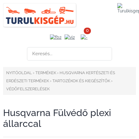
0
NYITÓOLDAL
›
TERMÉKEK
›
HUSQVARNA KERTÉSZETI ÉS
ERDÉSZETI TERMÉKEK
›
TARTOZÉKOK ÉS KIEGÉSZÍTŐK
›
VÉDŐFELSZERELÉSEK
Husqvarna Fülvédő plexi
állarccal