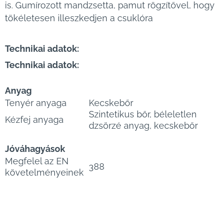
is. Gumírozott mandzsetta, pamut rögzítővel, hogy
tökéletesen illeszkedjen a csuklóra
Technikai adatok:
Technikai adatok:
Anyag
Tenyér anyaga
Kecskebőr
Szintetikus bőr, béleletlen
Kézfej anyaga
dzsörzé anyag, kecskebőr
Jóváhagyások
Megfelel az EN
388
követelményeinek