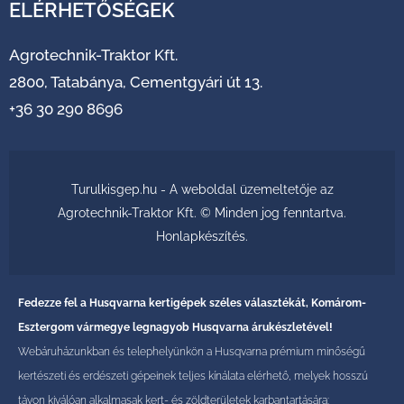
ELÉRHETŐSÉGEK
Agrotechnik-Traktor Kft.
2800, Tatabánya, Cementgyári út 13.
+36 30 290 8696
Turulkisgep.hu - A weboldal üzemeltetője az
Agrotechnik-Traktor Kft. © Minden jog fenntartva.
Honlapkészítés
.
Fedezze fel a Husqvarna kertigépek széles választékát, Komárom-
Esztergom vármegye legnagyob Husqvarna árukészletével!
Webáruházunkban és telephelyünkön a Husqvarna prémium minőségű
kertészeti és erdészeti gépeinek teljes kínálata elérhető, melyek hosszú
távon kiválóan alkalmasak kert- és zöldterületek karbantartására: