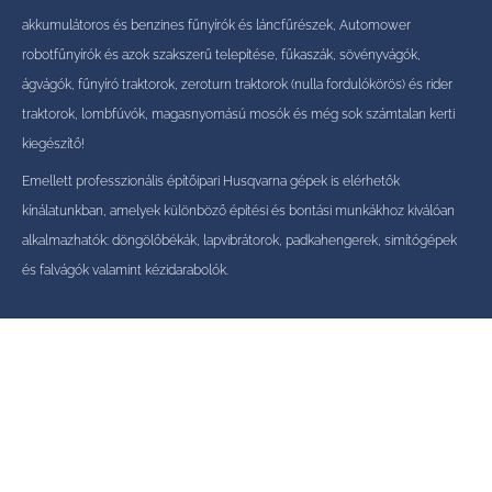
akkumulátoros és benzines fűnyírók és láncfűrészek, Automower
robotfűnyírók és azok szakszerű telepítése, fűkaszák, sövényvágók,
ágvágók, fűnyíró traktorok, zeroturn traktorok (nulla fordulókörös) és rider
traktorok, lombfúvók, magasnyomású mosók és még sok számtalan kerti
kiegészítő!
Emellett professzionális építőipari Husqvarna gépek is elérhetők
kínálatunkban, amelyek különböző építési és bontási munkákhoz kiválóan
alkalmazhatók: döngölőbékák, lapvibrátorok, padkahengerek, simítógépek
és falvágók valamint kézidarabolók.