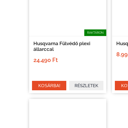
RAKTÁRON
Husqvarna Fülvédő plexi
Husq
állarccal
8.99
24.490 Ft
RÉSZLETEK