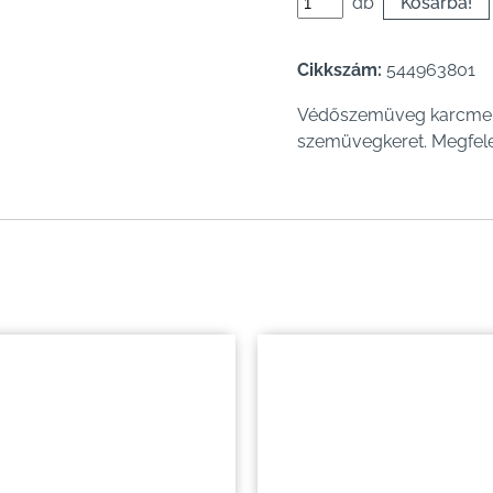
db
Cikkszám:
544963801
Védőszemüveg karcmente
szemüvegkeret. Megfele