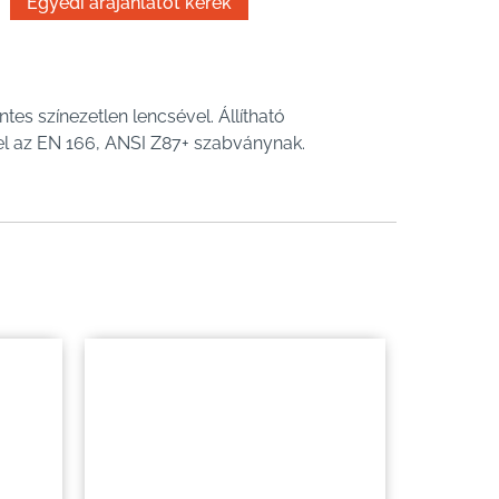
s színezetlen lencsével. Állítható
l az EN 166, ANSI Z87+ szabványnak.