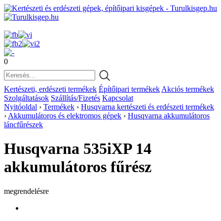
0
Kertészeti, erdészeti termékek
Építőipari termékek
Akciós termékek
Szolgáltatások
Szállítás/Fizetés
Kapcsolat
Nyitóoldal
›
Termékek
›
Husqvarna kertészeti és erdészeti termékek
›
Akkumulátoros és elektromos gépek
›
Husqvarna akkumulátoros
láncfűrészek
Husqvarna 535iXP 14
akkumulátoros fűrész
megrendelésre