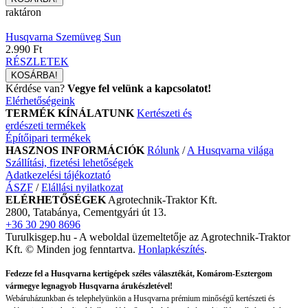
raktáron
Husqvarna Szemüveg Sun
2.990 Ft
RÉSZLETEK
Kérdése van?
Vegye fel velünk a kapcsolatot!
Elérhetőségeink
TERMÉK KÍNÁLATUNK
Kertészeti és
erdészeti termékek
Építőipari termékek
HASZNOS INFORMÁCIÓK
Rólunk
/
A Husqvarna világa
Szállítási, fizetési lehetőségek
Adatkezelési tájékoztató
ÁSZF
/
Elállási nyilatkozat
ELÉRHETŐSÉGEK
Agrotechnik-Traktor Kft.
2800, Tatabánya, Cementgyári út 13.
+36 30 290 8696
Turulkisgep.hu - A weboldal üzemeltetője az Agrotechnik-Traktor
Kft. © Minden jog fenntartva.
Honlapkészítés
.
Fedezze fel a Husqvarna kertigépek széles választékát, Komárom-Esztergom
vármegye legnagyob Husqvarna árukészletével!
Webáruházunkban és telephelyünkön a Husqvarna prémium minőségű kertészeti és