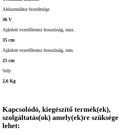
Akkumulátor feszültsége
36 V
Ajánlott vezetőlemez hosszúság, max.
35 cm
Ajánlott vezetőlemez hosszúság, min.
25 cm
Súly
2,6 Kg
Kapcsolódó, kiegészítő termék(ek),
szolgáltatás(ok) amely(ek)re szüksége
lehet: