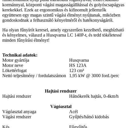
kormánnyal, központi vágási magasságállítással és golyóscsapágyas
kerekekkel. Ezek az ergonomikus és kifinomult jellemzők
együttesen egy magas szintű vágási élményt nyújtanak, miközben
gondoskodnak a felhasználó kényelméről és hatékonyságáról.
Ha olyan fűnyírót keresel, amely egyszerűen kezelhető, megbízható
és kényelmes, válaszd a Husqvarna LC 140P-t, és tedd tökéletessé
minden fűnyírási élményt!
Technikai adatok:
Motor gyártója
Husqvarna
Motor neve
HS 123A
Lökettérfogat
123 cm³
Nettó teljesítmény / fordulatszámon
1,95 kW @ 3000 ford./perc
Hajtási rendszer
Hajtási rendszer
Hátsókerék hajtás, 0-4km/h
Vágóasztal
Vágóasztal anyaga
Acél
Vágási rendszer
Gyűjtés/hátsó kidobás
Kés
Fűgyűjtős