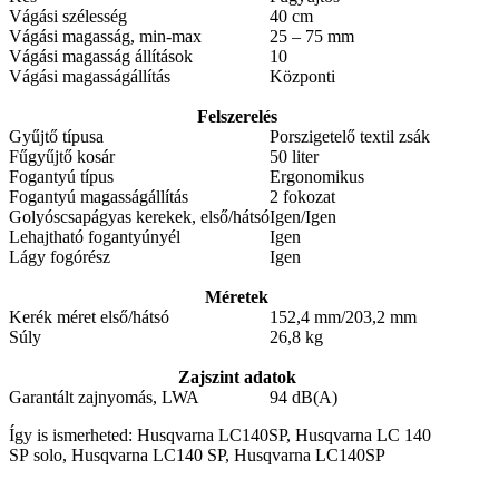
Vágási szélesség
40 cm
Vágási magasság, min-max
25 – 75 mm
Vágási magasság állítások
10
Vágási magasságállítás
Központi
Felszerelés
Gyűjtő típusa
Porszigetelő textil zsák
Fűgyűjtő kosár
50 liter
Fogantyú típus
Ergonomikus
Fogantyú magasságállítás
2 fokozat
Golyóscsapágyas kerekek, első/hátsó
Igen/Igen
Lehajtható fogantyúnyél
Igen
Lágy fogórész
Igen
Méretek
Kerék méret első/hátsó
152,4 mm/203,2 mm
Súly
26,8 kg
Zajszint adatok
Garantált zajnyomás, LWA
94 dB(A)
Így is ismerheted: Husqvarna LC140SP, Husqvarna LC 140
SP solo, Husqvarna LC140 SP, Husqvarna LC140SP