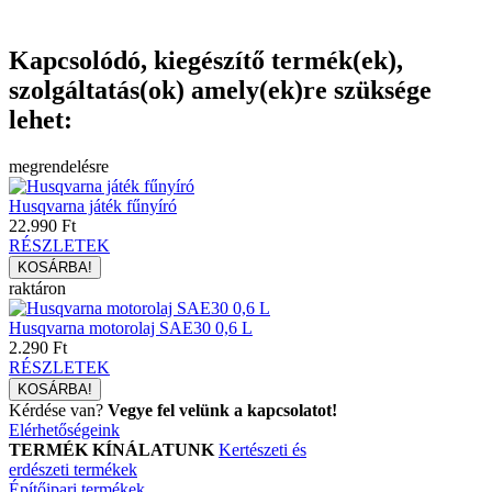
Kapcsolódó, kiegészítő termék(ek),
szolgáltatás(ok) amely(ek)re szüksége
lehet:
megrendelésre
Husqvarna játék fűnyíró
22.990 Ft
RÉSZLETEK
raktáron
Husqvarna motorolaj SAE30 0,6 L
2.290 Ft
RÉSZLETEK
Kérdése van?
Vegye fel velünk a kapcsolatot!
Elérhetőségeink
TERMÉK KÍNÁLATUNK
Kertészeti és
erdészeti termékek
Építőipari termékek