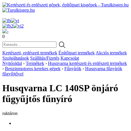
0
Kertészeti, erdészeti termékek
Építőipari termékek
Akciós termékek
Szolgáltatások
Szállítás/Fizetés
Kapcsolat
Nyitóoldal
›
Termékek
›
Husqvarna kertészeti és erdészeti termékek
›
Benzinmotoros kerekes gépek
›
Fűnyírók
›
Husqvarna fűnyírók
fűgyűjtővel
Husqvarna LC 140SP önjáró
fűgyűjtős fűnyíró
raktáron