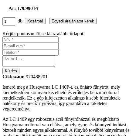
Ár: 179.990 Ft
db
Kérjük pontosan töltse ki az alábbi űrlapot!
Cikkszám:
970488201
Ismerd meg a Husqvarna LC 140P-t, az önjáró fűnyírót, mely
kiemelkedően könnyen kezelhető és erőteljes benzinmotorral
rendelkezik. Ez a gép kifejezetten alkalmas kisebb fűterületek
hatékony és precíz nyírására, így garantálva a tökéletes
végeredményt.
Az LC 140P egy robosztus acél fűnyíróházzal és megbízható
Husqvarna motorral van ellátva, amely gyors és könnyed indítást
biztosít minden egyes alkalommal. A fűnyíró további kényelmet és
funkcionalitást nyújt puha markolatú fogantyúval, összecsukható