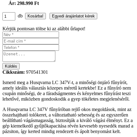
Ár: 298.990 Ft
db
Kérjük pontosan töltse ki az alábbi űrlapot!
Cikkszám:
970541301
Ismerd meg a Husqvarna LC 347V-t, a minőségi önjáró fűnyírót,
amely ideális választás közepes méretű kertekbe! Ez a fűnyíró nem
csupán minőségi, de a fáradságmentes és kényelmes fűnyírást teszi
lehetővé, miközben gondoskodik a gyep tökéletes megjelenéséről.
A Husqvarna LC 347V fűnyíróban rejlő okos megoldások, mint az
összehajtható tolókeret, a változtatható sebesség és az egyszerűen
beállítható vágásmagasság, biztosítják a kiváló vágási élményt. Ez a
gép kiemelkedő gyűjtőkapacitása révén kevesebb nyesedék marad a
pázsiton, így kerted mindig rendezett és ápolt benyomást kelt.