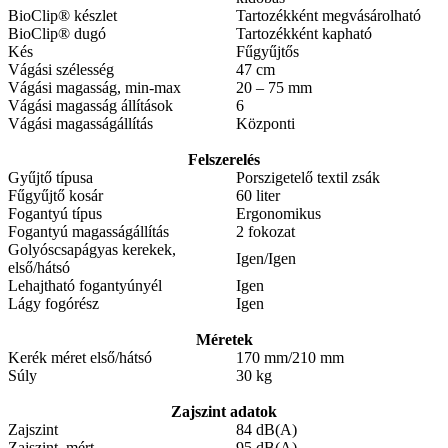
BioClip® készlet
Tartozékként megvásárolható
BioClip® dugó
Tartozékként kapható
Kés
Fűgyűjtős
Vágási szélesség
47 cm
Vágási magasság, min-max
20 – 75 mm
Vágási magasság állítások
6
Vágási magasságállítás
Központi
Felszerelés
Gyűjtő típusa
Porszigetelő textil zsák
Fűgyűjtő kosár
60 liter
Fogantyú típus
Ergonomikus
Fogantyú magasságállítás
2 fokozat
Golyóscsapágyas kerekek,
Igen/Igen
első/hátsó
Lehajtható fogantyúnyél
Igen
Lágy fogórész
Igen
Méretek
Kerék méret első/hátsó
170 mm/210 mm
Súly
30 kg
Zajszint adatok
Zajszint
84 dB(A)
Zajszint, mért
95 dB(A)