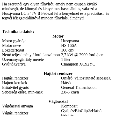
Ha szeretnél egy olyan fűnyírót, amely nem csupán kiváló
minőségű, de könnyű és kényelmes használni is, válaszd a
Husqvarna LC 347V-t! Fedezd fel a kényelmet és a precizitást, és
tegyél lélegzetelállítóvá minden fűnyírási élményt!
Technikai adatok:
Motor
Motor gyártója
Husqvarna
Motor neve
HS 166A
Lökettérfogat
166 cm³
Nettó teljesítmény / fordulatszámon
2,7 kW @ 2900 ford./perc
Üzemanyagtartály mérete
1 liter
Gyújtógyertya
Champion XC92YC
Hajtási rendszer
Hajtási rendszer
Önjáró, változtatható sebesség
Hajtott kerekek
Hátsó
Erőátvitel gyártó
General Transmission
Sebesség előre, min-max
2,8-5 km/h
Vágóasztal
Vágóasztal anyaga
Kompozit
Gyűjtés/BioClip®/Hátsó
Vágási rendszer
kidobás