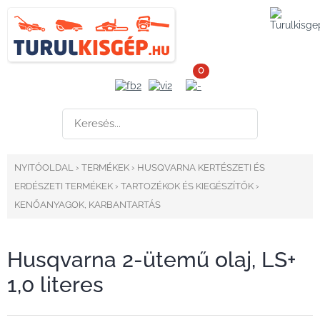
0
NYITÓOLDAL
›
TERMÉKEK
›
HUSQVARNA KERTÉSZETI ÉS
ERDÉSZETI TERMÉKEK
›
TARTOZÉKOK ÉS KIEGÉSZÍTŐK
›
KENŐANYAGOK, KARBANTARTÁS
Husqvarna 2-ütemű olaj, LS+
1,0 literes