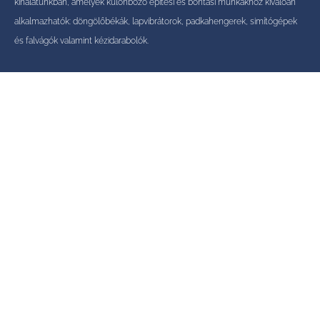
kínálatunkban, amelyek különböző építési és bontási munkákhoz kiválóan
alkalmazhatók: döngölőbékák, lapvibrátorok, padkahengerek, simítógépek
és falvágók valamint kézidarabolók.