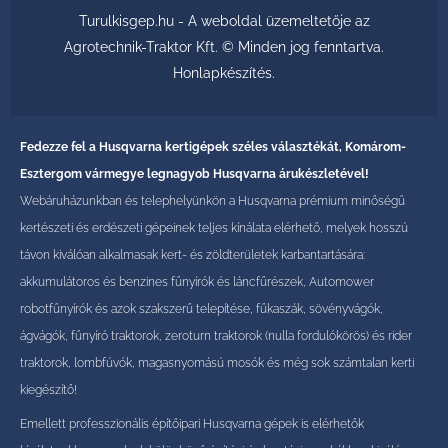
Turulkisgep.hu - A weboldal üzemeltetője az
Agrotechnik-Traktor Kft. © Minden jog fenntartva.
Honlapkészítés
.
Fedezze fel a Husqvarna kertigépek széles választékát, Komárom-
Esztergom vármegye legnagyob Husqvarna árukészletével!
Webáruházunkban és telephelyünkön a Husqvarna prémium minőségű
kertészeti és erdészeti gépeinek teljes kínálata elérhető, melyek hosszú
távon kiválóan alkalmasak kert- és zöldterületek karbantartására:
akkumulátoros és benzines fűnyírók és láncfűrészek, Automower
robotfűnyírók és azok szakszerű telepítése, fűkaszák, sövényvágók,
ágvágók, fűnyíró traktorok, zeroturn traktorok (nulla fordulókörös) és rider
traktorok, lombfúvók, magasnyomású mosók és még sok számtalan kerti
kiegészítő!
Emellett professzionális építőipari Husqvarna gépek is elérhetők