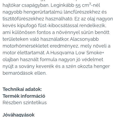
hajtókar csapágyban. Leginkább 55 cm³-nél
nagyobb hengerűrtartalmú láncfűrészekhez és
tisztítófűrészekhez használható. Ez az olaj nagyon
kevés kipufogó füst-kibocsátással rendelkezik,
ami különösen fontos a növénnyel sűrűn benőtt
területeken való használatkor. Alacsonyabb
motorhőmérsékletet eredményez, mely növeli a
motor élettartamát. A Husqvarna Low Smoke+
olajban használt formula nagyon jó védelmet
nyújt a sovány keverék és a szén okozta henger
bemaródások ellen.
Technikai adatok:
Termék információ
Részben szintetikus
Jóváhagyások