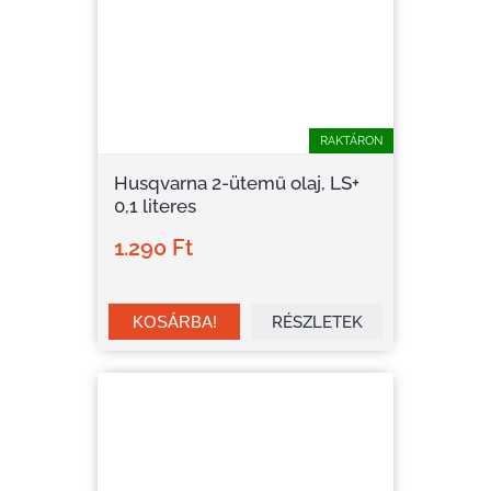
RAKTÁRON
Husqvarna 2-ütemű olaj, LS+
0,1 literes
1.290 Ft
RÉSZLETEK