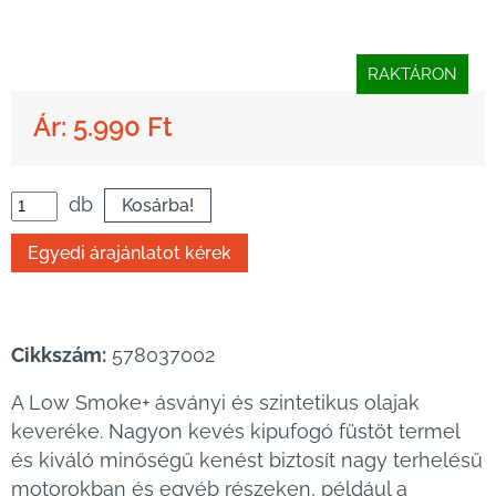
RAKTÁRON
Ár: 5.990 Ft
db
Cikkszám:
578037002
A Low Smoke+ ásványi és szintetikus olajak
keveréke. Nagyon kevés kipufogó füstöt termel
és kiváló minőségű kenést biztosít nagy terhelésű
motorokban és egyéb részeken, például a