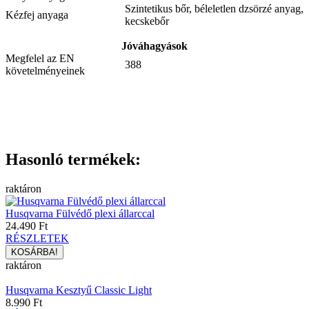
Szintetikus bőr, béleletlen dzsörzé anyag,
Kézfej anyaga
kecskebőr
Jóváhagyások
Megfelel az EN
388
követelményeinek
Hasonló termékek:
raktáron
Husqvarna Fülvédő plexi állarccal
24.490 Ft
RÉSZLETEK
raktáron
Husqvarna Kesztyű Classic Light
8.990 Ft