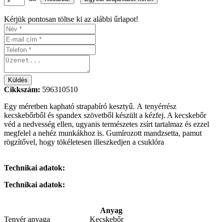
Kérjük pontosan töltse ki az alábbi űrlapot!
Cikkszám:
596310510
Egy méretben kapható strapabíró kesztyű. A tenyérrész
kecskebőrből és spandex szövetből készült a kézfej. A kecskebőr
véd a nedvesség ellen, ugyanis természetes zsírt tartalmaz és ezzel
megfelel a nehéz munkákhoz is. Gumírozott mandzsetta, pamut
rögzítővel, hogy tökéletesen illeszkedjen a csuklóra
Technikai adatok:
Technikai adatok:
Anyag
Tenyér anyaga
Kecskebőr