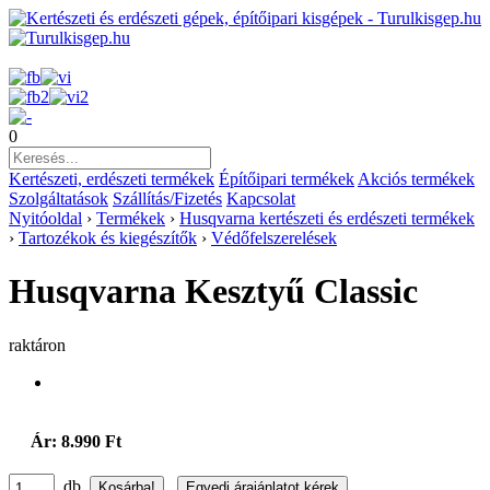
0
Kertészeti, erdészeti termékek
Építőipari termékek
Akciós termékek
Szolgáltatások
Szállítás/Fizetés
Kapcsolat
Nyitóoldal
›
Termékek
›
Husqvarna kertészeti és erdészeti termékek
›
Tartozékok és kiegészítők
›
Védőfelszerelések
Husqvarna Kesztyű Classic
raktáron
Ár: 8.990 Ft
db