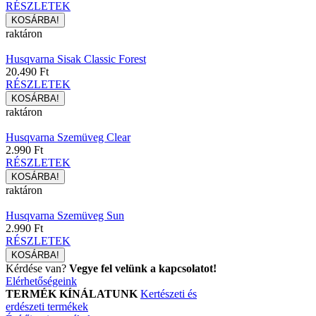
RÉSZLETEK
raktáron
Husqvarna Sisak Classic Forest
20.490 Ft
RÉSZLETEK
raktáron
Husqvarna Szemüveg Clear
2.990 Ft
RÉSZLETEK
raktáron
Husqvarna Szemüveg Sun
2.990 Ft
RÉSZLETEK
Kérdése van?
Vegye fel velünk a kapcsolatot!
Elérhetőségeink
TERMÉK KÍNÁLATUNK
Kertészeti és
erdészeti termékek