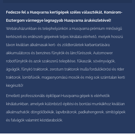
Fedezze fel a Husqvarna kertigépek széles választékát, Komárom-
Esztergom vármegye legnagyob Husqvarna árukészletével!
Webáruházunkban és telephelyünkön a Husqvarna prémium minőségű
kertészeti és erdészeti gépeinek teljes kínálata elérhető, melyek hosszú
távon kiválóan alkalmasak kert- és zöldterületek karbantartására:
akkumulátoros és benzines fűnyírók és láncfűrészek, Automower
robotfűnyírók és azok szakszerű telepítése, fűkaszák, sövényvágók,
ágvágók, fűnyíró traktorok, zeroturn traktorok (nulla fordulókörös) és rider
traktorok, lombfúvók, magasnyomású mosók és még sok számtalan kerti
kiegészítő!
Emellett professzionális építőipari Husqvarna gépek is elérhetők
kínálatunkban, amelyek különböző építési és bontási munkákhoz kiválóan
alkalmazhatók: döngölőbékák, lapvibrátorok, padkahengerek, simítógépek
és falvágók valamint kézidarabolók.