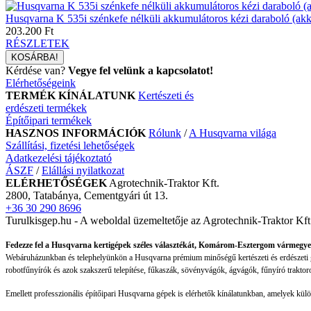
Husqvarna K 535i szénkefe nélküli akkumulátoros kézi daraboló (akku
203.200 Ft
RÉSZLETEK
Kérdése van?
Vegye fel velünk a kapcsolatot!
Elérhetőségeink
TERMÉK KÍNÁLATUNK
Kertészeti és
erdészeti termékek
Építőipari termékek
HASZNOS INFORMÁCIÓK
Rólunk
/
A Husqvarna világa
Szállítási, fizetési lehetőségek
Adatkezelési tájékoztató
ÁSZF
/
Elállási nyilatkozat
ELÉRHETŐSÉGEK
Agrotechnik-Traktor Kft.
2800, Tatabánya, Cementgyári út 13.
+36 30 290 8696
Turulkisgep.hu - A weboldal üzemeltetője az Agrotechnik-Traktor Kf
Fedezze fel a Husqvarna kertigépek széles választékát, Komárom-Esztergom vármegye
Webáruházunkban és telephelyünkön a Husqvarna prémium minőségű kertészeti és erdészeti gép
robotfűnyírók és azok szakszerű telepítése, fűkaszák, sövényvágók, ágvágók, fűnyíró traktor
Emellett professzionális építőipari Husqvarna gépek is elérhetők kínálatunkban, amelyek kü