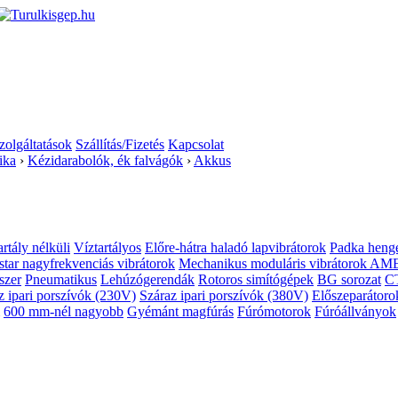
zolgáltatások
Szállítás/Fizetés
Kapcsolat
ika
›
Kézidarabolók, ék falvágók
›
Akkus
artály nélküli
Víztartályos
Előre-hátra haladó lapvibrátorok
Padka heng
star nagyfrekvenciás vibrátorok
Mechanikus moduláris vibrátorok AM
szer
Pneumatikus
Lehúzógerendák
Rotoros simítógépek
BG sorozat
CT
z ipari porszívók (230V)
Száraz ipari porszívók (380V)
Előszeparátoro
600 mm-nél nagyobb
Gyémánt magfúrás
Fúrómotorok
Fúróállványok