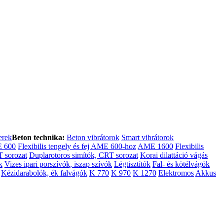
erek
Beton technika:
Beton vibrátorok
Smart vibrátorok
E 600
Flexibilis tengely és fej AME 600-hoz
AME 1600
Flexibilis
 sorozat
Duplarotoros simítók, CRT sorozat
Korai dilattáció vágás
k
Vizes ipari porszívók, iszap szívók
Légtisztítók
Fal- és kötélvágók
Kézidarabolók, ék falvágók
K 770
K 970
K 1270
Elektromos
Akkus