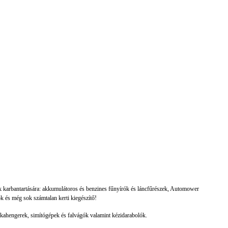
ek karbantartására: akkumulátoros és benzines fűnyírók és láncfűrészek, Automower
k és még sok számtalan kerti kiegészítő!
dkahengerek, simítógépek és falvágók valamint kézidarabolók.