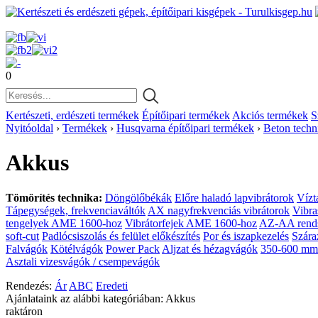
0
Kertészeti, erdészeti termékek
Építőipari termékek
Akciós termékek
S
Nyitóoldal
›
Termékek
›
Husqvarna építőipari termékek
›
Beton techn
Akkus
Tömörítés technika:
Döngölőbékák
Előre haladó lapvibrátorok
Vízt
Tápegységek, frekvenciaváltók
AX nagyfrekvenciás vibrátorok
Vibra
tengelyek AME 1600-hoz
Vibrátorfejek AME 1600-hoz
AZ-AA rend
soft-cut
Padlócsiszolás és felület előkészítés
Por és iszapkezelés
Szára
Falvágók
Kötélvágók
Power Pack
Aljzat és hézagvágók
350-600 mm
Asztali vizesvágók / csempevágók
Rendezés:
Ár
ABC
Eredeti
Ajánlataink az alábbi kategóriában: Akkus
raktáron