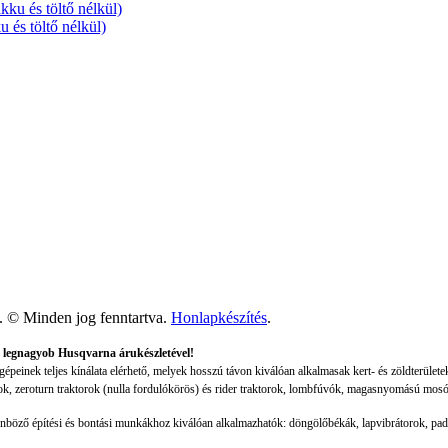
 és töltő nélkül)
t. © Minden jog fenntartva.
Honlapkészítés
.
 legnagyob Husqvarna árukészletével!
einek teljes kínálata elérhető, melyek hosszú távon kiválóan alkalmasak kert- és zöldterület
ok, zeroturn traktorok (nulla fordulókörös) és rider traktorok, lombfúvók, magasnyomású mosó
lönböző építési és bontási munkákhoz kiválóan alkalmazhatók: döngölőbékák, lapvibrátorok, pa