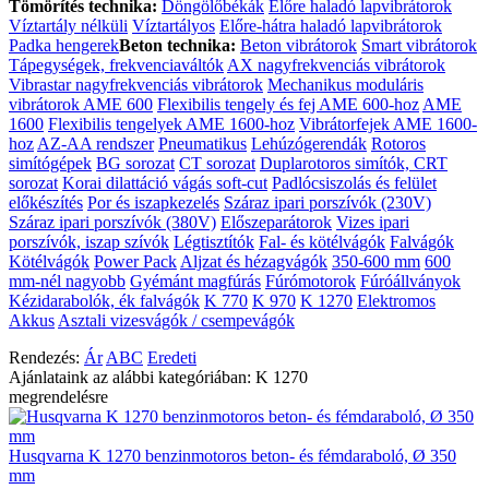
Tömörítés technika:
Döngölőbékák
Előre haladó lapvibrátorok
Víztartály nélküli
Víztartályos
Előre-hátra haladó lapvibrátorok
Padka hengerek
Beton technika:
Beton vibrátorok
Smart vibrátorok
Tápegységek, frekvenciaváltók
AX nagyfrekvenciás vibrátorok
Vibrastar nagyfrekvenciás vibrátorok
Mechanikus moduláris
vibrátorok AME 600
Flexibilis tengely és fej AME 600-hoz
AME
1600
Flexibilis tengelyek AME 1600-hoz
Vibrátorfejek AME 1600-
hoz
AZ-AA rendszer
Pneumatikus
Lehúzógerendák
Rotoros
simítógépek
BG sorozat
CT sorozat
Duplarotoros simítók, CRT
sorozat
Korai dilattáció vágás soft-cut
Padlócsiszolás és felület
előkészítés
Por és iszapkezelés
Száraz ipari porszívók (230V)
Száraz ipari porszívók (380V)
Előszeparátorok
Vizes ipari
porszívók, iszap szívók
Légtisztítók
Fal- és kötélvágók
Falvágók
Kötélvágók
Power Pack
Aljzat és hézagvágók
350-600 mm
600
mm-nél nagyobb
Gyémánt magfúrás
Fúrómotorok
Fúróállványok
Kézidarabolók, ék falvágók
K 770
K 970
K 1270
Elektromos
Akkus
Asztali vizesvágók / csempevágók
Rendezés:
Ár
ABC
Eredeti
Ajánlataink az alábbi kategóriában: K 1270
megrendelésre
Husqvarna K 1270 benzinmotoros beton- és fémdaraboló, Ø 350
mm