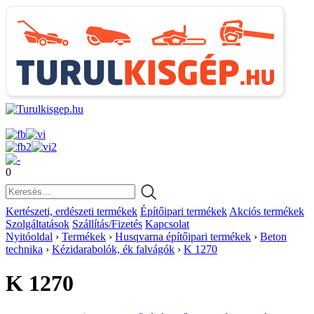
0
Kertészeti, erdészeti termékek
Építőipari termékek
Akciós termékek
Szolgáltatások
Szállítás/Fizetés
Kapcsolat
Nyitóoldal
›
Termékek
›
Husqvarna építőipari termékek
›
Beton
technika
›
Kézidarabolók, ék falvágók
›
K 1270
K 1270