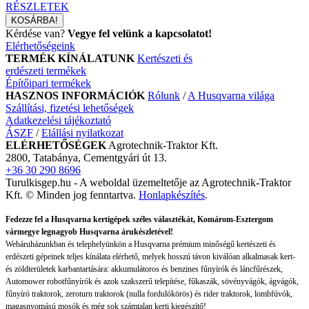
RÉSZLETEK
Kérdése van?
Vegye fel velünk a kapcsolatot!
Elérhetőségeink
TERMÉK KÍNÁLATUNK
Kertészeti és
erdészeti termékek
Építőipari termékek
HASZNOS INFORMÁCIÓK
Rólunk
/
A Husqvarna világa
Szállítási, fizetési lehetőségek
Adatkezelési tájékoztató
ÁSZF
/
Elállási nyilatkozat
ELÉRHETŐSÉGEK
Agrotechnik-Traktor Kft.
2800, Tatabánya, Cementgyári út 13.
+36 30 290 8696
Turulkisgep.hu - A weboldal üzemeltetője az Agrotechnik-Traktor
Kft. © Minden jog fenntartva.
Honlapkészítés
.
Fedezze fel a Husqvarna kertigépek széles választékát, Komárom-Esztergom
vármegye legnagyob Husqvarna árukészletével!
Webáruházunkban és telephelyünkön a Husqvarna prémium minőségű kertészeti és
erdészeti gépeinek teljes kínálata elérhető, melyek hosszú távon kiválóan alkalmasak kert-
és zöldterületek karbantartására: akkumulátoros és benzines fűnyírók és láncfűrészek,
Automower robotfűnyírók és azok szakszerű telepítése, fűkaszák, sövényvágók, ágvágók,
fűnyíró traktorok, zeroturn traktorok (nulla fordulókörös) és rider traktorok, lombfúvók,
magasnyomású mosók és még sok számtalan kerti kiegészítő!