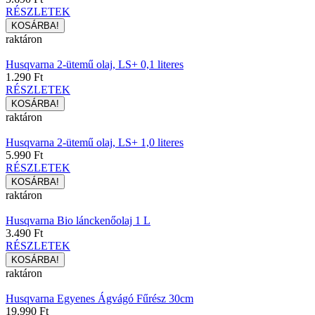
RÉSZLETEK
raktáron
Husqvarna 2-ütemű olaj, LS+ 0,1 literes
1.290 Ft
RÉSZLETEK
raktáron
Husqvarna 2-ütemű olaj, LS+ 1,0 literes
5.990 Ft
RÉSZLETEK
raktáron
Husqvarna Bio lánckenőolaj 1 L
3.490 Ft
RÉSZLETEK
raktáron
Husqvarna Egyenes Ágvágó Fűrész 30cm
19.990 Ft