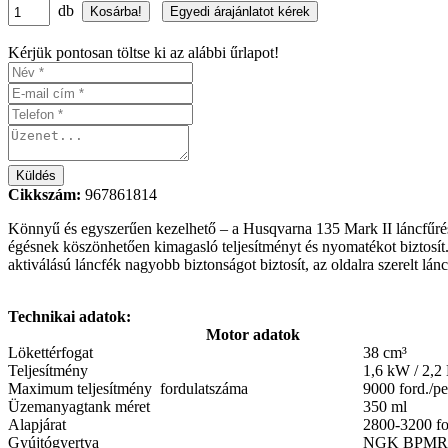
db
Kérjük pontosan töltse ki az alábbi űrlapot!
Cikkszám:
967861814
Könnyű és egyszerűen kezelhető – a Husqvarna 135 Mark II láncfűrész
égésnek köszönhetően kimagasló teljesítményt és nyomatékot biztosít. 
aktiválású láncfék nagyobb biztonságot biztosít, az oldalra szerelt lán
Technikai adatok:
Motor adatok
Lökettérfogat
38 cm³
Teljesítmény
1,6 kW / 2,2
Maximum teljesítmény fordulatszáma
9000 ford./pe
Üzemanyagtank méret
350 ml
Alapjárat
2800-3200 fo
Gyújtógyertya
NGK BPMR