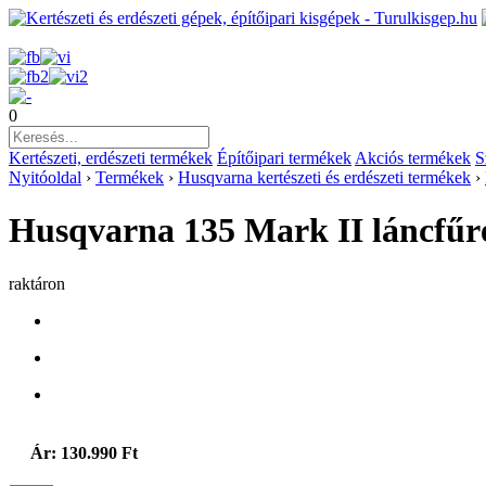
0
Kertészeti, erdészeti termékek
Építőipari termékek
Akciós termékek
S
Nyitóoldal
›
Termékek
›
Husqvarna kertészeti és erdészeti termékek
›
Husqvarna 135 Mark II láncfűr
raktáron
Ár: 130.990 Ft