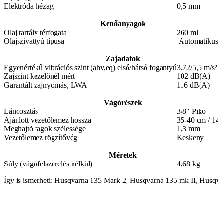
Elektróda hézag
0,5 mm
Kenőanyagok
Olaj tartály térfogata
260 ml
Olajszivattyú típusa
Automatikus
Zajadatok
Egyenértékű vibrációs szint (ahv,eq) első/hátsó fogantyú
3,72/5,5 m/s²
Zajszint kezelőnél mért
102 dB(A)
Garantált zajnyomás, LWA
116 dB(A)
Vágórészek
Láncosztás
3/8″ Piko
Ajánlott vezetőlemez hossza
35-40 cm / 1
Meghajtó tagok szélessége
1,3 mm
Vezetőlemez rögzítővég
Keskeny
Méretek
Súly (vágófelszerelés nélkül)
4,68 kg
Így is ismerheti: Husqvarna 135 Mark 2, Husqvarna 135 mk II, Hus