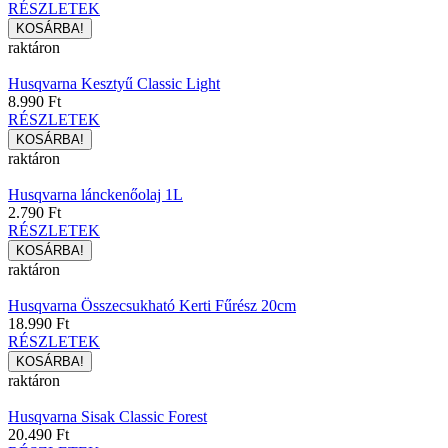
RÉSZLETEK
raktáron
Husqvarna Kesztyű Classic Light
8.990 Ft
RÉSZLETEK
raktáron
Husqvarna lánckenőolaj 1L
2.790 Ft
RÉSZLETEK
raktáron
Husqvarna Összecsukható Kerti Fűrész 20cm
18.990 Ft
RÉSZLETEK
raktáron
Husqvarna Sisak Classic Forest
20.490 Ft