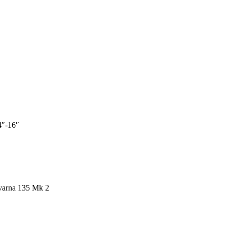
4″-16″
qvarna 135 Mk 2