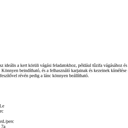
 ideális a kert körüli vágási feladatokhoz, például tűzifa vágásához 
Könnyen beindítható, és a felhasználó karjainak és kezeinek kímélése é
cfeszítővel révén pedig a lánc könnyen beállítható.
 Le
rc
rd./perc
 7a