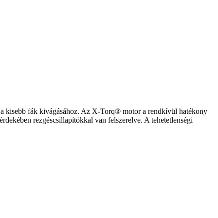
és a kisebb fák kivágásához. Az X-Torq® motor a rendkívül hatékony
rdekében rezgéscsillapítókkal van felszerelve. A tehetetlenségi