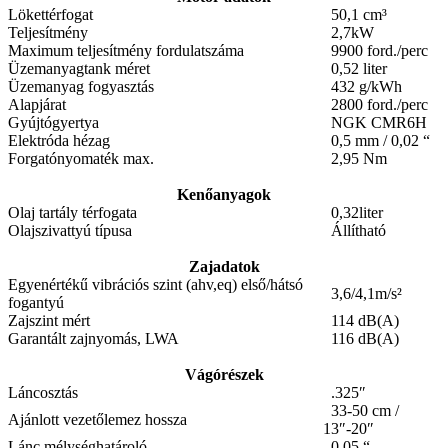
Lökettérfogat
50,1 cm³
Teljesítmény
2,7kW
Maximum teljesítmény fordulatszáma
9900 ford./perc
Üzemanyagtank méret
0,52 liter
Üzemanyag fogyasztás
432 g/kWh
Alapjárat
2800 ford./perc
Gyújtógyertya
NGK CMR6H
Elektróda hézag
0,5 mm / 0,02 “
Forgatónyomaték max.
2,95 Nm
Kenőanyagok
Olaj tartály térfogata
0,32liter
Olajszivattyú típusa
Állítható
Zajadatok
Egyenértékű vibrációs szint (ahv,eq) első/hátsó
3,6/4,1m/s²
fogantyú
Zajszint mért
114 dB(A)
Garantált zajnyomás, LWA
116 dB(A)
Vágórészek
Láncosztás
.325″
33-50 cm /
Ajánlott vezetőlemez hossza
13″-20″
Lánc mélységhatároló
0,05 “