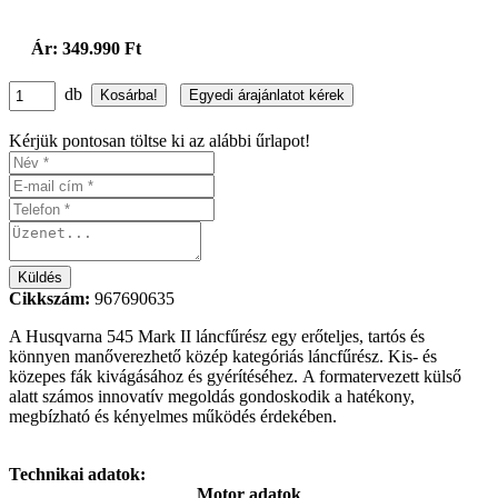
Ár: 349.990 Ft
db
Kérjük pontosan töltse ki az alábbi űrlapot!
Cikkszám:
967690635
A Husqvarna 545 Mark II láncfűrész egy erőteljes, tartós és
könnyen manőverezhető közép kategóriás láncfűrész. Kis- és
közepes fák kivágásához és gyérítéséhez. A formatervezett külső
alatt számos innovatív megoldás gondoskodik a hatékony,
megbízható és kényelmes működés érdekében.
Technikai adatok:
Motor adatok