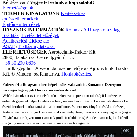
Kérdése van?
Vegye fel velünk a kapcsolatot!
Elérhetőségeink
TERMÉK KÍNÁLATUNK
Kertészeti és
erdészeti termékek
Építőipari termékek
HASZNOS INFORMÁCIÓK
Rólunk
/
A Husqvarna világa
Szállítási, fizetési lehetőségek
Adatkezelési tájékoztató
ÁSZF
/
Elállási nyilatkozat
ELÉRHETŐSÉGEK
Agrotechnik-Traktor Kft.
2800, Tatabánya, Cementgyári út 13.
+36 30 290 8696
Turulkisgep.hu - A weboldal üzemeltetője az Agrotechnik-Traktor
Kft. © Minden jog fenntartva.
Honlapkészítés
.
Fedezze fel a Husqvarna kertigépek széles választékát, Komárom-Esztergom
vármegye legnagyob Husqvarna árukészletével!
Webáruházunkban és telephelyünkön a Husqvarna prémium minőségű kertészeti és
erdészeti gépeinek teljes kínálata elérhető, melyek hosszú távon kiválóan alkalmasak kert-
és zöldterületek karbantartására: akkumulátoros és benzines fűnyírók és láncfűrészek,
Automower robotfűnyírók és azok szakszerű telepítése, fűkaszák, sövényvágók, ágvágók,
fűnyíró traktorok, zeroturn traktorok (nulla fordulókörös) és rider traktorok, lombfúvók,
magasnyomású mosók és még sok számtalan kerti kiegészítő!
OK
Emellett professzionális építőipari Husqvarna gépek is elérhetők kínálatunkban, amelyek
Honlapunkon cookie-kat (sütiket) használunk. Oldalaink további