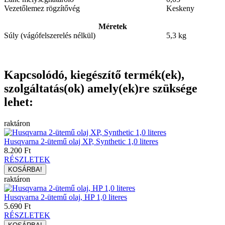
Vezetőlemez rögzítővég
Keskeny
Méretek
Súly (vágófelszerelés nélkül)
5,3 kg
Kapcsolódó, kiegészítő termék(ek),
szolgáltatás(ok) amely(ek)re szüksége
lehet:
raktáron
Husqvarna 2-ütemű olaj XP, Synthetic 1,0 literes
8.200 Ft
RÉSZLETEK
raktáron
Husqvarna 2-ütemű olaj, HP 1,0 literes
5.690 Ft
RÉSZLETEK