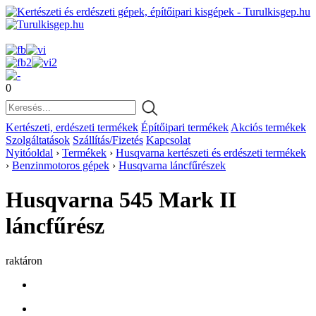
0
Kertészeti, erdészeti termékek
Építőipari termékek
Akciós termékek
Szolgáltatások
Szállítás/Fizetés
Kapcsolat
Nyitóoldal
›
Termékek
›
Husqvarna kertészeti és erdészeti termékek
›
Benzinmotoros gépek
›
Husqvarna láncfűrészek
Husqvarna 545 Mark II
láncfűrész
raktáron