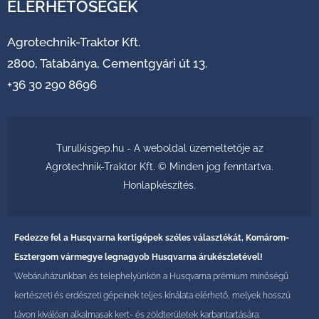
ELÉRHETŐSÉGEK
Agrotechnik-Traktor Kft.
2800, Tatabánya, Cementgyári út 13.
+36 30 290 8696
Turulkisgep.hu - A weboldal üzemeltetője az
Agrotechnik-Traktor Kft. © Minden jog fenntartva.
Honlapkészítés
.
Fedezze fel a Husqvarna kertigépek széles választékát, Komárom-
Esztergom vármegye legnagyob Husqvarna árukészletével!
Webáruházunkban és telephelyünkön a Husqvarna prémium minőségű
kertészeti és erdészeti gépeinek teljes kínálata elérhető, melyek hosszú
távon kiválóan alkalmasak kert- és zöldterületek karbantartására: