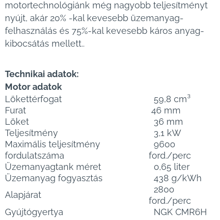
motortechnológiánk még nagyobb teljesítményt
nyújt, akár 20% -kal kevesebb üzemanyag-
felhasználás és 75%-kal kevesebb káros anyag-
kibocsátás mellett..
Technikai adatok:
Motor adatok
Lökettérfogat
59,8 cm³
Furat
46 mm
Löket
36 mm
Teljesítmény
3,1 kW
Maximális teljesítmény
9600
fordulatszáma
ford./perc
Üzemanyagtank méret
0,65 liter
Üzemanyag fogyasztás
438 g/kWh
2800
Alapjárat
ford./perc
Gyújtógyertya
NGK CMR6H