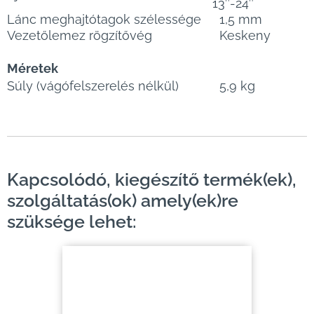
13″-24″
Lánc meghajtótagok szélessége
1,5 mm
Vezetőlemez rögzítővég
Keskeny
Méretek
Súly (vágófelszerelés nélkül)
5,9 kg
Kapcsolódó, kiegészítő termék(ek),
szolgáltatás(ok) amely(ek)re
szüksége lehet: