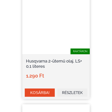
RAKTÁRON
Husqvarna 2-ütemű olaj, LS+
0,1 literes
1.290 Ft
RÉSZLETEK