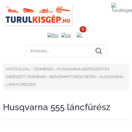
0
NYITÓOLDAL
›
TERMÉKEK
›
HUSQVARNA KERTÉSZETI ÉS
ERDÉSZETI TERMÉKEK
›
BENZINMOTOROS GÉPEK
›
HUSQVARNA
LÁNCFŰRÉSZEK
Husqvarna 555 láncfűrész