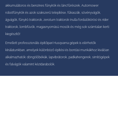
akkumulátoros és benzines fűnyírók és láncfűrészek, Automower
robotfűnyírók és azok szakszerű telepítése, fűkaszák, sövényvágók,
ágvágók, fűnyíró traktorok, zeroturn traktorok (nulla fordulókörös) és rider
traktorok, lombfúvók, magasnyomású mosók és még sok számtalan kerti
kiegészítő!
Emellett professzionális építőipari Husqvarna gépek is elérhetők
kínálatunkban, amelyek különböző építési és bontási munkákhoz kiválóan
alkalmazhatók: döngölőbékák, lapvibrátorok, padkahengerek, simítógépek
és falvágók valamint kézidarabolók.