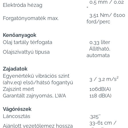
0,5 mm / 0,02
Elektróda hézag
“
3,51 Nm/ 6100
Forgatónyomaték max.
ford/perc
Kenőanyagok
Olaj tartály térfogata
0,33 liter
Állítható,
Olajszivattyú típusa
automata
Zajadatok
Egyenértékű vibrációs szint
3 / 3,2 m/s²
(ahv,eq) első/hátsó fogantyú
Zajszint mért
106dB(A)
Garantált zajnyomás, LWA
118 dB(A)
Vágórészek
Láncosztás
.325″
33-61 cm /
Ajánlott vezetőlemez hossza