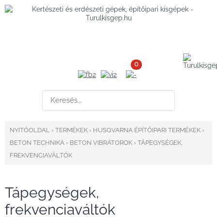
0
NYITÓOLDAL
›
TERMÉKEK
›
HUSQVARNA ÉPÍTŐIPARI TERMÉKEK
›
BETON TECHNIKA
›
BETON VIBRÁTOROK
›
TÁPEGYSÉGEK,
FREKVENCIAVÁLTÓK
Tápegységek,
frekvenciaváltók