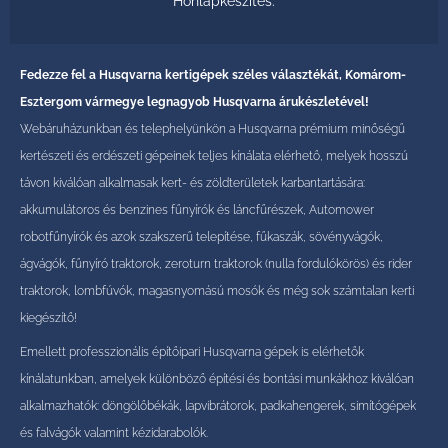
Honlapkészítés
.
Fedezze fel a Husqvarna kertigépek széles választékát, Komárom-
Esztergom vármegye legnagyob Husqvarna árukészletével!
Webáruházunkban és telephelyünkön a Husqvarna prémium minőségű
kertészeti és erdészeti gépeinek teljes kínálata elérhető, melyek hosszú
távon kiválóan alkalmasak kert- és zöldterületek karbantartására:
akkumulátoros és benzines fűnyírók és láncfűrészek, Automower
robotfűnyírók és azok szakszerű telepítése, fűkaszák, sövényvágók,
ágvágók, fűnyíró traktorok, zeroturn traktorok (nulla fordulókörös) és rider
traktorok, lombfúvók, magasnyomású mosók és még sok számtalan kerti
kiegészítő!
Emellett professzionális építőipari Husqvarna gépek is elérhetők
kínálatunkban, amelyek különböző építési és bontási munkákhoz kiválóan
alkalmazhatók: döngölőbékák, lapvibrátorok, padkahengerek, simítógépek
és falvágók valamint kézidarabolók.